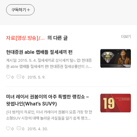
몫입니다.
구독하기
더보기
자료[영상.방송]/광고영상
의 다른 글
현대증권 able 랩배틀 절세세끼 편
글 내용
게시일: 2015. 5. 4. 절세세끼로 삼시세끼 털ㄴ업! 현대증
권 able 랩배틀 절세세끼 편! 현대증권 절세상품만의 스페
셜한 혜택을 소개하고 경쟁사와의 차별성을 랩배틀이란 소
0
0
2015. 5. 9.
재로써 직관적으로 풀어냈습니다. 현대증권만의 절세상품
가입 이벤트 및 절세상품을 통한 노후 준비 안내를 중독성
있는 랩으로 설명하여 지루한 상품소개를 보다 쉽고 간결
미녀 레이서 권봄이의 아주 특별한 랭킹쇼 –
하게 정리했습니다. 딱 세 번 보면 나도 모르게 흥얼거리게
되는 마법의 비트! 대한민국 모델계 대부 하용수와 대한민
왓썹나인(What’s SUV9)
글 내용
국 대표 씬스틸러 기주봉의 휘황찬란한 변신도 함께 즐겨
[더 벙커]의 히로인, 미녀 카레이서 권봄이 요즘 가장 핫 한
보세요! 절세세끼 삼색디저트 이벤트 : http://goo.gl/hTq
소형SUV 시장에 대해 놀라운 사실들을 알기 쉽게 랭크로
9KH 한국금융투자협회 심사필 제15-02395호(2015년
알아본다 최초! 혁신!의 키워드로 역대급 소형SUV 브랜드
04월27일~2016년04월05일)
0
0
2015. 4. 30.
를 꼽아보는 아주 특별한 랭킹쇼! 권봄이의 ‘왓썹나인(Wh
at’s SUV9)’, 지금 바로 시작합니다~! 9위. 한번도 만나보