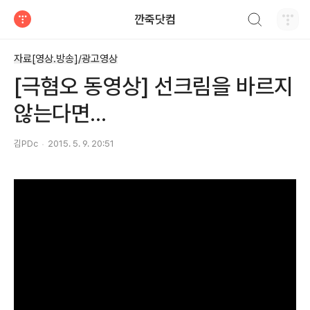
검색하기
깐죽닷컴
티스토리
자료[영상.방송]/광고영상
[극혐오 동영상] 선크림을 바르지
않는다면...
김PDc
2015. 5. 9. 20:51