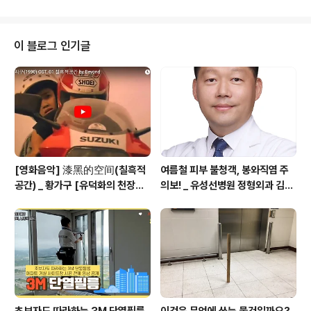
지 못했던 세계 최초의 도심형 SUV 8위. 1 더하기 1 은? 2
년 연속 가장 가치 있는 차 (‘98년 미국 인텔리초이스社) 7
위. 지옥에서 살아 돌아온 국내 최초 SUV 6위. 세단 인듯
이 블로그 인기글
세단 아닌 세단 같은 SUV 5위. 가장 안전한 SUV계의 철
벽남 (‘10년 유로NCAP 기준) 4위. R, 엔진, 새로움, 성공
적 3위. SUV계의 얼짱, 몸짱, 엉짱, 킹왕짱 2위. 완소, 갠소
하고 싶은 최고 가치 ..
[영화음악] 漆黑的空间(칠흑적
여름철 피부 불청객, 봉와직염 주
공간) _ 황가구 [유덕화의 천장지
의보! _ 유성선병원 정형외과 김의
구(1990)]
순 병원장
초보자도 따라하는 3M 단열필름
이것은 무엇에 쓰는 물건일까요?