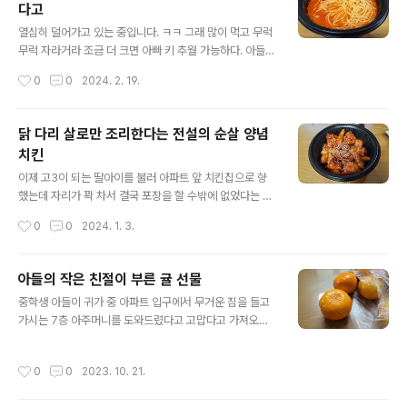
다고
지 뭐" 도착한 간짜장을 비비는 방법을 전수한 아비와 단둘
글 내용
의 저녁식사 "맛. 어때?" "아버님. 정말 맛있습니다.^^" 이
열심히 덜어가고 있는 중입니다. ㅋㅋ 그래 많이 먹고 무럭
렇게 우리 부녀의 저녁은 맛있는 간짜장으로 대신했습니
무럭 자라거라 조금 더 크면 아빠 키 추월 가능하다. 아들
다. 주민등록증이 나왔다고 한껏 흥분해서 사진을 보내주
아.
작성시간
0
0
2024. 2. 19.
는 아이 아..
닭 다리 살로만 조리한다는 전설의 순살 양념
치킨
글 내용
이제 고3이 되는 딸아이를 불러 아파트 앞 치킨집으로 향
했는데 자리가 꽉 차서 결국 포장을 할 수밖에 없었다는 슬
픈 이야기입니다. 오래간만에 둘만의 조용한 대화를 나누
작성시간
0
0
2024. 1. 3.
고 싶었는데...... 그래도 치킨은 참 맛있네요.^^
아들의 작은 친절이 부른 귤 선물
글 내용
중학생 아들이 귀가 중 아파트 입구에서 무거운 짐을 들고
가시는 7층 아주머니를 도와드렸다고 고맙다고 가져오신
귤. 아들 참 잘했어요.^^
작성시간
0
0
2023. 10. 21.