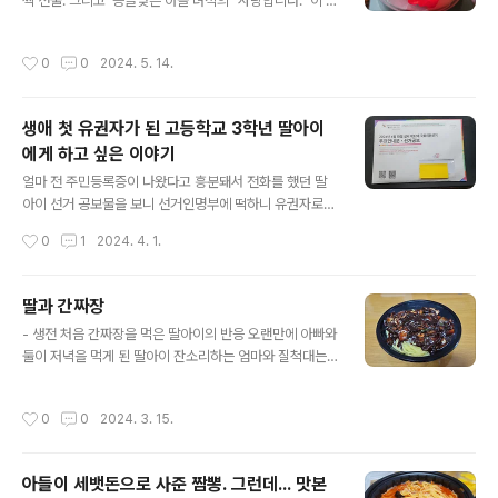
짝 선물. 그리고 능글맞은 아들 녀석의 "사랑합니다." 이 맛
에 자식을 키우는가 봅니다.^^
작성시간
0
0
2024. 5. 14.
생애 첫 유권자가 된 고등학교 3학년 딸아이
에게 하고 싶은 이야기
글 내용
얼마 전 주민등록증이 나왔다고 흥분돼서 전화를 했던 딸
아이 선거 공보물을 보니 선거인명부에 떡하니 유권자로
등록이 되어 있네요. 유모차를 타고 아빠와 투표장을 방문
작성시간
0
1
2024. 4. 1.
하던 녀석이 어느덧 직접 선택을 해야 하는 대한민국 국민
이 되었습니다. 권리가 주어지면 책임이 따르는 법. 그 권리
포기하지 말고 옳은 선택을 하는 사람이 되었으면 좋겠습
딸과 간짜장
니다. "딸아 투표는 권리고 권리를 포기한 사람은 그 어떤
글 내용
- 생전 처음 간짜장을 먹은 딸아이의 반응 오랜만에 아빠와
것에도 불만을 표현할 수 없다. 부디 올바르게 권리를 행사
둘이 저녁을 먹게 된 딸아이 잔소리하는 엄마와 질척대는
하는 사람이 되었으면 좋겠다." 오늘은 딸아이와 누구를, 어
남동생 녀석이 없는 고즈넉한 시간 "아빠? 짜장면 쏠까?"
떤 정당을 선택하는 것이 올바른 선택인지 대화의 장을 열
"응" "잠깐 통장 잔고 좀 보고... 아 안되겠다. ㅜㅜ" "아빠가
어볼까 합니다. 여러분도 권리 포기하지 않는 대한민국의
작성시간
0
0
2024. 3. 15.
쏠게" "아버지 감사합니다.^^" 그렇게 작전에 말려든 아비
진정한 국민이시기를 바라봅니다.
는 평소에 즐겨먹던 짜장면 보다 한층 업그레이드된 간짜
장을 주문했지요. "딸? 간짜장 주문했는데 먹을 수 있겠어?
아들이 세뱃돈으로 사준 짬뽕. 그런데... 맛본
너 싫어하는 양파 많이 들어간 짜장면인데." "한번 먹어보