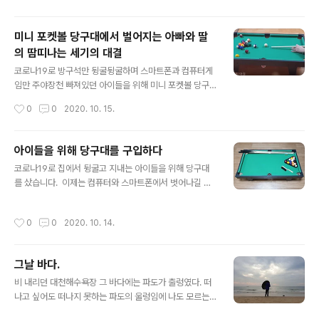
8%..
곳하지 않고 영상을 보내왔습니다. 김진호TV https://ww
w.youtube.com/user/jijusystem/videos 김진호TV
미니 포켓볼 당구대에서 벌어지는 아빠와 딸
www.youtube.com
의 땀띠나는 세기의 대결
글 내용
코로나19로 방구석만 뒹굴뒹굴하며 스마트폰과 컴퓨터게
임만 주야장천 빠져있던 아이들을 위해 미니 포켓볼 당구
대를 사줬는데 며칠 만에 제법 자세를 잡더니 도전을 하네
작성시간
0
0
2020. 10. 15.
요.^^ 초보 딸아이 많은 응원 부탁드리며 세기의 대결 감상
하시죠.^^
아이들을 위해 당구대를 구입하다
글 내용
코로나19로 집에서 뒹굴고 지내는 아이들을 위해 당구대
를 샀습니다. ​ 이제는 컴퓨터와 스마트폰에서 벗어나길 간
절하게 기도해 봅니다.
작성시간
0
0
2020. 10. 14.
그날 바다.
글 내용
비 내리던 대천해수욕장 그 바다에는 파도가 출렁였다. 떠
나고 싶어도 떠나지 못하는 파도의 울렁임에 나도 모르는
아쉬움이 남았다. 그날 바다. 아들은 긴긴 우산을 접으며 무