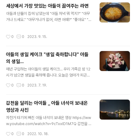
세상에서 가장 맛있는 아들이 끓여주는 라면
글 내용
아들과 단둘이 집에 남았는데 "아들 저녁 뭐 먹지?" "아무
거나 드세요." "아무거나가 없어, 라면 어때?" "좋아요" "그
럼 끓여... 네가?" "그럼 설거지는 아빠가 하세요." "알았어
콜" 그래서 얻어먹는 라면은 산해진미입니다.^^ 이제 다 커
작성시간
0
0
2023. 9. 15.
서 아빠 라면을 끓여주는 아들 (참고로 아들은 중학교 3학
년이랍니다.) 여러분은 어떻게 생각하세요? - - - 비 오는
금요일 경부고속도로 하행선 너무 막히네요. https://ww
아들의 생일 케이크 "생일 축하합니다" 아들
w.youtube.com/shorts/rQ6pDE2PrrY 언제쯤 집에
의 생일...
도착하려나...... [3M 단열필름 - 홈] 3M 단열필름- 전국
글 내용
시공 및 견적 문의 3mfilmkr.modoo.at 깐죽닷컴 바닷물
매년 구입하는 아이들의 생일 케이크... 우리 가족은 밤 12
속에 녹아있는 2.8%의 소금이 바닷물을 썩지않게 한다고
시가 넘으면 생일을 축하해 줍니다. 오늘은 엄마가 피곤하
합니다. 세상이 정의롭..
다 하여 1시간 일찍 축하해 줬습니다. 아들... 생일 축하해.
작성시간
0
0
2023. 7. 19.
건강하게만 자라다오. [3M 단열필름 - 홈] 3M 단열필름-
전국 시공 및 견적 문의 3mfilmkr.modoo.at 깐죽닷컴
바닷물속에 녹아있는 2.8%의 소금이 바닷물을 썩지않게
갑천을 달리는 아이들 _ 아들 녀석이 보내온
한다고합니다. 세상이 정의롭지 못하다고 생각하지 맙시
영상과 사진
다. 2.8%면 충분합니다. 이세상을 아름답게할 2.8%... 우
글 내용
리들의 몫입니다. 자발적 시 www.youtube.com 김진호
자전거 타기에 빠진 아들 녀석이 보내온 영상 https://ww
TV 바닷물속에 녹아있는 2.8%의 소금이 바닷물을 썩지
w.youtube.com/watch?v=9cTxxlD1M7Q 갑천을 달
않게 한다고합니다. 세상이 정의롭지 못하다고 생각하지
리는 아이들 자전거 타기에 빠진 아들 녀석이 친구들과 늦
작성시간
0
0
2022. 10. 18.
맙시다. 2.8%면 충분합니다. 이세상을 아름답게할 2.
은 시간 갑천을 간 모양입니다. 걱정하는 엄마의 말을 아랑