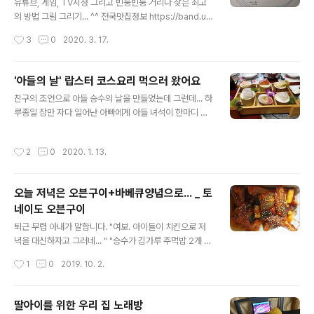
유튜브, 게임, TV시청 그리고 빈둥빈둥 거리다 찾은 최고
의 방법 그림 그리기... ^^ 전국맛집정보 https://band.u
s/@korearestaurant 전국맛집정보 | 밴드 전국 맛집 정
작성시간
3
0
2020. 3. 17.
보 및 요리 레시피 소개 band.us 슈퍼앤슈퍼 컴퍼니 htt
p://www.superandsuper.co.kr SUPER AND SUPE
R www.superandsuper.co.kr 인터넷마케팅, 부동산
'아들의 날' 랍스터 코스요리 먹으러 왔어요
컨설팅, 영상제작, 홈피제작, 블로그제작, 제작홍보, 방송제
글 내용
친구의 조언으로 아들 승수의 날을 만들었는데 그런데... 하
작, 인터넷쇼핑몰
루종일 잠만 자다 일어난 아빠에게 아들 녀석이 한마디 한
다. "내 그럴 줄 알았어…. 승수의 날은 무슨 승수에 날이라
고 말을 하지 말지!" 뜨끔거리는 가슴을 부여안고 늦게나마
작성시간
2
0
2020. 1. 13.
씯고 외출 준비를 한다. "아들. 킹크랩 먹기로 했잖아. 더 맛
있는 것 먹으러 가자?" 울먹거리는 아들을 데리고 바다황
제로 향한다. 큰 기대가 없던 녀석이 랍스타 정식 요리가 하
오늘 저녁은 오븐구이+바베큐양념으로... _ 토
나하나 나올 때마다 감탄사를 내지른다. 하나도 남김없이
네이도 오븐구이
먹는 녀석의 눈에 해맑은 행복이 보인다. 돌아오는 길에 아
글 내용
들에게 묻는다. "아들 아직도 섭섭해?" 활짝 웃음을 띠며
퇴근 무렵 아내가 말합니다. "여보. 아이들이 치킨으로 저
아들 녀석이 말한다. "역시 우리 아빠가 최고야" 식탐이 강
녁을 대신하자고 그러네... " "승수가 김가루 주먹밥 2개 먹
한 아들 녀석에게 최고의 미끼는 요리.^^ 속으로 말한다.
는데" "법동 시장 안에 있는 토네이도 오븐구이"로 가면
작성시간
1
0
2019. 10. 2.
"아빠 등골..
돼" 그래서 비 내리는 날 우리는 오븐구이+바베큐양념+김
가루주먹밥으로 저녁을 대신합니다. 아~~~ 나는 된장찌개
먹고 싶은데…. "이것은 갈비인가 치킨인가... 토네이도 오
딸아이를 위한 우리 집 노래방
븐구이 법동 본점 마구마구 퍼 드립니다."^^ 주문전화 : 04
글 내용