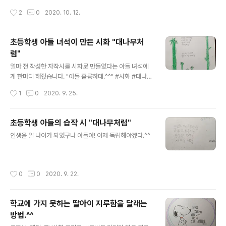
슨 생각을 했을까! 나 또한 녀석을 내 울타리에 가두는 것은
작성시간
2
0
2020. 10. 12.
아닐까! 십여 년 전 그 바다는 그래도 그 자리를 지키고 있
었다. 아니 어쩌면 대천의 부모가 녀석의 손을 꽉 잡고 있는
지도 모를 일이다. 마스크 여행, 거리두기 여행... 가을 바다
초등학생 아들 녀석이 만든 시화 "대나무처
를 다녀와서... - 김진호 - "혼자 보기 아까운 바다 사진 한
럼"
장 올려봅니다, 즐거운 한 주 되시길."
글 내용
얼마 전 작성한 자작시를 시화로 만들었다는 아들 녀석에
게 한마디 해줬습니다. "아들 훌륭하데.^^" #시화 #대나무
#육아 #대나무처럼 #자작시
작성시간
1
0
2020. 9. 25.
초등학생 아들의 습작 시 "대나무처럼"
글 내용
인생을 알 나이가 되었구나 아들아! 이제 독립해야겠다.^^
작성시간
0
0
2020. 9. 22.
학교에 가지 못하는 딸아이 지루함을 달래는
방법.^^
글 내용