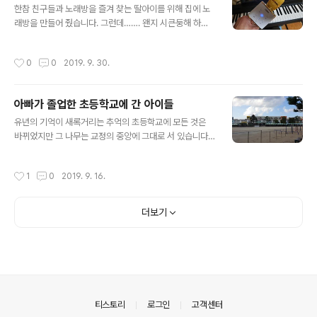
한참 친구들과 노래방을 즐겨 찾는 딸아이를 위해 집에 노
2-623-7761 [슈퍼앤슈퍼 - 홈] 최고의 제품, 최고의 기
래방을 만들어 줬습니다. 그런데……. 왠지 시큰둥해 하네
술로 당신의 회사를 책임집니다 superandsuper.modo
요. 맛이 안 난다나 어쩌나…. 자식새끼 다 소용없다는 엄니
o.at 인터넷마케팅, 부동산컨설팅, 영상제작, 홈피제작, 블
말씀이 실감이 나네요.^^ [슈퍼앤슈퍼 - 홈] 최고의 제품,
로그제작, 제작홍보, 방송제작, 인터넷쇼핑몰
작성시간
0
0
2019. 9. 30.
최고의 기술로 당신의 회사를 책임집니다 superandsup
er.modoo.at 인터넷마케팅, 부동산컨설팅, 영상제작, 홈
피제작, 블로그제작, 제작홍보, 방송제작, 인터넷쇼핑몰
아빠가 졸업한 초등학교에 간 아이들
글 내용
유년의 기억이 새록거리는 추억의 초등학교에 모든 것은
바뀌었지만 그 나무는 교정의 중앙에 그대로 서 있습니다.
그렇게 크게만 느껴졌던 나무가 이제는 그리 크게 느껴지
지 않는 것은 세월의 성장 때문일는지요. 아이가 제게 묻습
작성시간
1
0
2019. 9. 16.
니다. "아빠. 옛날하고 지금 하고 어떻게 변했어요?" "응.
건물을 증축했나 더 커지고 깨끗해졌네. 그리고. 모든 것이
변했어. 저 나무만 빼고." 세월의 기억 속에 그 학교는 아니
더보기
지만 낯설지 않은 교정은 친구들과 뛰어놀던 추억의 영화
관을 만들었습니다. [슈퍼앤슈퍼 - 홈] 최고의 제품, 최고의
기술로 당신의 회사를 책임집니다 superandsuper.mo
doo.at 인터넷마케팅, 부동산컨설팅, 영상제작, 홈피제작,
블로그제작, 제작홍보, 방송제작, 인터넷쇼핑몰
의안내
티스토리
로그인
고객센터