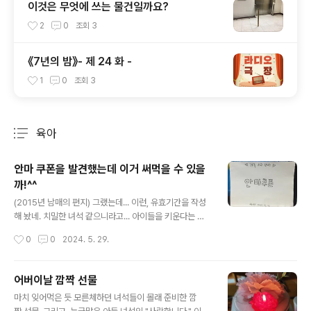
이것은 무엇에 쓰는 물건일까요?
2
0
조회
3
《7년의 밤》- 제 24 화 -
1
0
조회
3
육아
분류 전체보기
주요 글 목록
안마 쿠폰을 발견했는데 이거 써먹을 수 있을
까!^^
글 내용
(2015년 남매의 편지) 그랬는데... 이런, 유효기간을 작성
해 놨네. 치밀한 녀석 같으니라고... 아이들을 키운다는 것
은 지난 추억에서 행복을 찾고 사는 것 같아요. 건강하게 자
작성시간
0
0
2024. 5. 29.
라줘서 고마운 내 아이들에게 그저 감사할 뿐입니다.^^
어버이날 깜짝 선물
글 내용
마치 잊어먹은 듯 모른체하던 녀석들이 몰래 준비한 깜