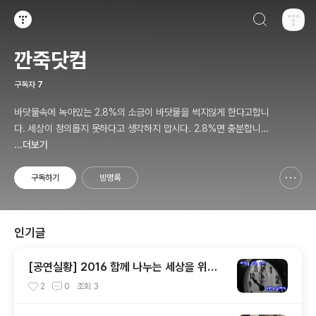
검색하기
티스토리
깐죽닷컴
구독자
7
바닷물속에 녹아있는 2.8%의 소금이 바닷물을 썩지않게 한다고합니
다. 세상이 정의롭지 못하다고 생각하지 맙시다. 2.8%면 충분합니다.
...더보기
이세상을 아름답게할 2.8%... 우리들의 몫입니다.
구독하기
방명록
신고하기 레이어
열기
인기글
[공연실황] 2016 함께 나누는 세상을 위하
여 _ 굿모닝클래식
2
0
조회
3