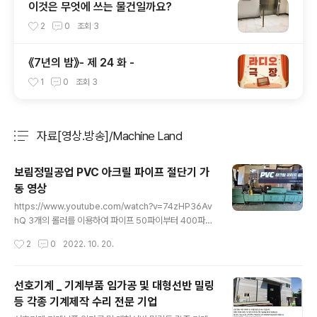
이것은 무엇에 쓰는 물건일까요?
2
0
조회
3
《7년의 밤》- 제 24 화 -
1
0
조회
3
자료[영상.방송]/Machine Land
분류 전체보기
주요 글 목록
보림정밀공업 PVC 아크릴 파이프 절단기 가
동 영상
글 내용
https://www.youtube.com/watch?v=74zHP36Av
hQ 3개의 롤러를 이용하여 파이프 50파이부터 400파이
까지 한대의 기계로 절단 가능 산업현장이나 공사현장에서
작성시간
2
0
2022. 10. 20.
수작업이었던 작업을 반 자동으로 정밀하게 작업할 수 있
는 것이 장점 포인트대를 이용해 같은 길이의 작업을 연속
적으로 진행 할 수 있다. 파이프의 이탈을 막기위해 심압장
선호기계 _ 기계부품 임가공 및 대형선반 밀링
치 설치 안전한 작업 정지를 위하여 페달브레이크 설치 특
등 각종 기계제작 수리 전문 기업
허 출원된 PVC 아크릴 파이프 절단기 보림정밀공업 제작
글 내용