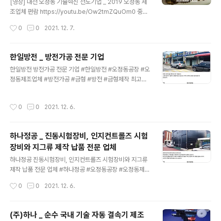
naver.com 금당골드캐슬 대전시, 세종시, 공주 인접 전원
[영상] 대전 오정동 기술혁신 선도기업 _ 2019 오정동 제
주택지 소개 https://blog.naver.com/godgaea/222
조업체 편람 https://youtu.be/Ow2tmZQuOm0 중소
794067896 금당골드캐슬 대전시, 세종시, 공주 인접 전
벤처기업부, 소상공인시장진흥공단, 한남대산학협력단 소
작성시간
0
0
2021. 12. 7.
원주택지 소개 세종시 투자와 거주지로 우수한 전..
공인특화지원센터 2019 오정동 제조업체 편람중 기술혁
신 선도기업 모음 Machine Land 가나CNC, 건흥정밀,
광성기계, 구성ENG, 국제와이어컷팅, 그래그운반기계, 기
한일방전 _ 방전가공 전문 기업
호정밀, 대경산업, 대성테크, 대전특수강, 대한공사, 동환정
글 내용
한일방전 방전가공 전문 기업 #한일방전 #오정동공장 #오
밀, 선화정공, 세종종합주방, 송재산업, (주)에센티씨, 에스
정동제조업체 #방전가공 #금형 #방전 #금형제작 최고의
엠테크, 에이스조각, 여진정밀, 유명정밀, 이레정공, 일송테
기술을 보유한 중.소상공인의 놀이터 미디어테크 http://m
크, 재호산업, 정운산업, 주경정밀, 창대비전테크, (주)하나,
edia-tech.kr 대한민국 최고의 기술 미디어테크 대한민
하나정공, 한일방전 #대전오정동 #기술혁신선도기업 #기
작성시간
0
0
2021. 12. 6.
국 최고의 기술이 한자리에 모여있습니다. 고객의 삶에 빛
술혁신 #선도기업 #중소벤처기업부 #소상공인시장진흥
과 소금이되는 미디어테크는 더욱 더 신뢰할 수 있는 제품
공단 #한..
으로 고객의 믿음에 보답하겠습니다. media-tech.kr
하나정공 _ 진동시험장비, 인지컨트롤즈 시험
장비와 지그류 제작 납품 전문 업체
글 내용
하나정공 진동시험장비, 인지컨트롤즈 시험장비와 지그류
제작 납품 전문 업체 #하나정공 #오정동공장 #오정동제조
업체 #진동시험장비 #인지컨트롤즈 #시험장비 #지그류
작성시간
0
0
2021. 12. 6.
최고의 기술을 보유한 중.소상공인의 놀이터 미디어테크 h
ttp://media-tech.kr 대한민국 최고의 기술 미디어테크
대한민국 최고의 기술이 한자리에 모여있습니다. 고객의
(주)하나 _ 순수 국내 기술 자동 결속기 제조
삶에 빛과 소금이되는 미디어테크는 더욱 더 신뢰할 수 있