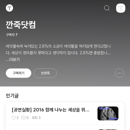
검색하기
티스토리
깐죽닷컴
구독자
7
바닷물속에 녹아있는 2.8%의 소금이 바닷물을 썩지않게 한다고합니
다. 세상이 정의롭지 못하다고 생각하지 맙시다. 2.8%면 충분합니다.
...더보기
이세상을 아름답게할 2.8%... 우리들의 몫입니다.
구독하기
방명록
신고하기 레이어
열기
인기글
[공연실황] 2016 함께 나누는 세상을 위하
여 _ 굿모닝클래식
2
0
조회
3