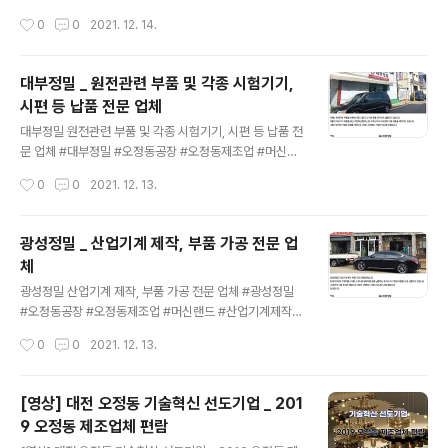
수산빌리지 시장 분석 https://blog.naver.com/godga
작성시간
0
0
2021. 12. 14.
ea/222791532771 세종시 최고 입지 조건의 전원주택
금수산빌리지 시장 분석 지속적인 경기침체의 긴 터널에
진입한 시기인 만큼 금융투자의 단기 효과를 기대할 수 없
대부정밀 _ 원전관련 부품 및 각종 시험기기,
는 요즈음이라 장... blog.naver.com 금당골드캐슬 대전
시편 등 납품 전문 업체
시, 세종시, 공주 인접 전원주택지 소개 https://blog.nav
글 내용
er.com/godgaea/222794067896 금당골드캐슬 대
대부정밀 원전관련 부품 및 각종 시험기기, 시편 등 납품 전
전시, 세종시, 공주 인접 전원주택지 소개 세종시 투자와 거
문 업체 #대부정밀 #오정동공장 #오정동제조업 #머신랜
주지로 우수한 전원주택을 소개합니다. 사 업 개..
드 #산업기계제작 #원전부품 #시험기기 #시편 #의료기
작성시간
0
0
2021. 12. 13.
기부품 #철구조물 최고의 기술을 보유한 중.소상공인의 놀
이터 미디어테크 http://media-tech.kr 대한민국 최고의
기술 미디어테크 대한민국 최고의 기술이 한자리에 모여있
광성정밀 _ 산업기계 제작, 부품 가공 전문 업
습니다. 고객의 삶에 빛과 소금이되는 미디어테크는 더욱
체
더 신뢰할 수 있는 제품으로 고객의 믿음에 보답하겠습니
글 내용
다. media-tech.kr
광성정밀 산업기계 제작, 부품 가공 전문 업체 #광성정밀
#오정동공장 #오정동제조업 #머신랜드 #산업기계제작 #
부품가공 #스크류 #기계제작 #대전산업기계제작 세종시
작성시간
0
0
2021. 12. 13.
최고 입지 조건의 전원주택 금수산빌리지 시장 분석 http
s://blog.naver.com/godgaea/222791532771 세
종시 최고 입지 조건의 전원주택 금수산빌리지 시장 분석
[영상] 대전 오정동 기술혁신 선도기업 _ 201
지속적인 경기침체의 긴 터널에 진입한 시기인 만큼 금융
9 오정동 제조업체 편람
투자의 단기 효과를 기대할 수 없는 요즈음이라 장... blog.
글 내용