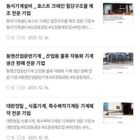
기술이 한자리에 모여있습니다. 고객의 삶에 빛과 소금이
동서기계설비 _ 호스트 크레인 철강구조물 제
되는 미디어테크는 더욱 더 신뢰할 수 있는 제품으로 고객
조 전문 기업
의 믿음에 보답하겠습니다. media-tech.kr
글 내용
동서기계설비 호스트 크레인 철강구조물 제조 전문 기업 #
동서기계설비 #오정동공장 #오정동제조업 #머신랜드 #
호스트크레인 #철강구조물 #호이스트제작
작성시간
0
0
2021. 12. 16.
동명산업운반기계 _ 산업용 물류 자동화 기계
생산 판매 전문 기업
글 내용
동명산업운반기계 산업용 물류 자동화 기계 생산 판매 전
문 기업 #동명산업운반기계 #오정동공장 #오정동제조업
#머신랜드 #물류자동화 #자동화기계 #물품취급장치 #화
작성시간
0
0
2021. 12. 16.
물용리프트 #전동지게차 #콘베이어제작
대한정밀 _ 식품기계, 특수목적기계등 기계제
작 전문 기업
글 내용
대한정밀 식품기계, 특수목적기계등 기계제작 전문 기업 #
대한정밀 #오정동공장 #오정동제조업 #머신랜드 #식품
기계 #특수목적기계 #기계제작 #산업기계제작 #대형로
작성시간
0
0
2021. 12. 15.
라가공 #대형탱크제작 최고의 기술을 보유한 중.소상공인