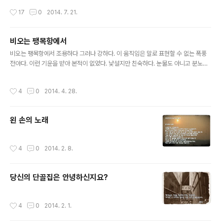
니다. 참으로 편안한 복장입니다. 잠시 어린 시절이 주마등
비와 최고의 멋쟁이는 역시 조자룡이라는 사실, 또 하나 만
작성시간
17
0
2014. 7. 21.
같이 스치고 지나갑니다..
리장성 그게 다인 나에게 중국 담당이라는 직책이 떨어졌
다. 한때 웨이팡 공장에서 술 조금 마셔봤다는 중국 행보가
전부인 나에게 선배들은 너라면 할 수 있을 것이라는 자신
비오는 팽목항에서
감과 소주를 내 목구멍에 들이 붓고는 이내 중국 대련의 한
글 내용
공항으로 내몰았다. 공항에 내렸을 때 나를 반겨준다던 가
비오는 팽목항에서 조용하다 그러나 강하다. 이 움직임은 말로 표현할 수 없는 폭풍
이드는 나타나지 않았고 영어도 통하지 않는 중국에서 전
전야다. 이런 기운을 받아 본적이 없었다. 낯설지만 친숙하다. 눈물도 아니고 분노도
화도 걸 줄 모르는 공항의 미아로 남는가를 내심 걱정[사실
아니다. 원망도 아니고 좌절도 아니다. 투쟁도 아니고 저항도 아니다. 그러나 강하
무지하게 쫄았다]하며 공안들이 권총을 찬 공항의 여기저
다... 너무나 강하다. 더 이상의 표현이 없어 이렇게만 쓴다. 돌도 들지 않았다. 깃발도
작성시간
4
0
2014. 4. 28.
기를 촌놈 시골에서 갓 올..
들지 않았다. 꽹과리도 울리지 않았다. 그러나 더 큰 울림의 요동이 가슴으로 밀려들
었다. 나만의 환청인가 했다. 그래서 고개를 돌렸을 때 마주쳤던 이방인 그의 눈빛이
나의 눈빛을 잠재운다.하나가된다. "아직도 침몰한 배 한 귀퉁이에서 구조를 기다리
왼 손의 노래
는 어린 아이들의 무사 귀환을 꿈구며 글을 씁니다. 내리는 빗속에서 자식이 돌아오
기만을 기다리는 부모님의 마음. 제가 어찌 알겠..
작성시간
4
0
2014. 2. 8.
당신의 단골집은 안녕하신지요?
작성시간
4
0
2014. 2. 1.