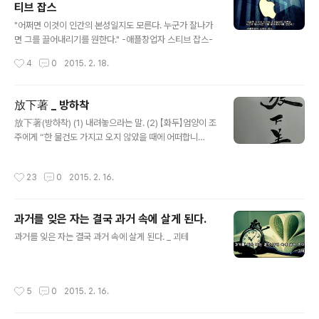
티브 잡스
글 내용
"어쩌면 이것이 인간의 본성일지도 모른다. 누군가 잘나가
면 그를 끌어내리기를 원한다." -애플창업자 스티브 잡스-
작성시간
4
0
2015. 2. 18.
放下著 _ 방하착
글 내용
放下著(방하착) (1) 내려놓으라는 말. (2) 【화두】엄양이 조
주에게 “한 물건도 가지고 오지 않았을 때에 어떠합니
까?”하니, 조주가 “방하착(放下着)하라” 하였다. 엄양이
“한 물건도 가져오지 않았는데 무엇을 방하(放下)합니
작성시간
23
0
2015. 2. 16.
까?” 하니, 조주가 “그러면 지고 가거라”라고 한 말에서 비
롯됨. 끊임없이 버리고 내려 놓기를 계속 했지만 아직도 버
릴 것이 왜 그리 많은지 상념과 번뇌가 하늘을 찌르는구나.
과거를 잊은 자는 결국 과거 속에 살게 된다.
과한 것이 욕심이요 버리지 못해 마저 다 챙겨 놓은 것이 또
글 내용
한 욕심이거늘 그 욕심 또한 가슴 한 켠에 고이 간직한 나의
과거를 잊은 자는 결국 과거 속에 살게 된다. _ 괴테
마음은 그저 무겁기만 하구나.
작성시간
5
0
2015. 2. 16.