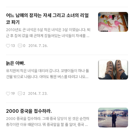
읽어라… 기타 등등, 기타 등등… 매일매일 잔소리를 하고
싶은 욕구가 목구멍까지 가득 차오르지만 오늘도 꾹 참는
어느 남매의 잠자는 자세 그리고 소녀의 리얼
단다. 그런데 말이다 이 영상을 보고서는 꼭 한마디 해야겠
코 파기
다는 생각이 들더구나. 너의 나이가 일곱 살 유치원 졸업반
글 내용
이니 네 나름대로는 알만치 알고 클 만치 컸다는 생각도 들
2010년도 큰 녀석은 5살 작은 녀석은 3살 이었습니다. 퇴
것이다. 가끔 네가 “아빠 나도 다 알아” 할 때는 이 녀석이
근 후 집에 갔을 때 곤하게 잠들어있는 녀석들의 자세를 보
진심 알아서 그런 건지 아님 아는 척 하는 것인지 혼동 될
니 어찌나 똑 같던지 사진을 찍어 인터넷에 올렸는데 참 많
작성시간
13
0
2014. 7. 26.
때도 있긴 하지만 아비는 아들을 진심으로 믿는단다. 너는
은 분 들이 동감을 해 주시더군요. 그때 기억나는 말은 “피
지금 2008년 육상대..
는 물보다 진하다.” 사진을 정리하다 그때의 사진을 다시
보면서 살짝 웃어봅니다. 그럼 그때의 야기를 하려 하냐 구
늙은 아빠.
요? 아닙니다. 3년이 흐른 2013년 어느 날 똑 같이 퇴근
글 내용
유치원에 작은 녀석을 데리러 갑니다. 꼬맹이들이 하나 둘
후 집에 갔을 때 곤하게 자고 있는 녀석들을 또 봅니다. 3년
건물 밖으로 나옵니다. 아마도 통원 버스를 타려고 나오는
이 지났음에도 변함이 없습니다. 그 진한 피는 세월이 흘러
듯 했습니다. 개구쟁이로 보이는 두 녀석이 나오며 저를 쳐
도 묽어지지 않는군요. 그리고 오늘 새벽 녀석들은 거의 같
다봅니다. 둘이서 속닥거리더니 이내 한 녀석이 제게 다가
은 자세로 잠을 자고 있었습니다. 사진을 찍는 이유!제가 자
작성시간
19
2
2014. 7. 23.
옵니다. 그러곤 한마디 합니다. “승수 할아버지세요?... 두
라던 시절에는 카메라가 너무도 귀했습니다. 그렇다고 지
둥~~~ 뭔가 뒤통수를 건설현장 오함마로 두들겨 맞은 느
금처럼 사진관..
낌이 듭니다. 외형적 출혈은 없었지만 내적 출혈은 감당 할
2000 중국을 접수하라.
수 없이 사망입니다. 언제나 그렇듯 일반 와이셔츠, 매번 버
글 내용
리라는 아내의 난리도 뿌리치던 초록색 망사 조끼, 그리고
2000 중국을 접수하라. 그때 중국 담당이 된 것은 순전히
검은색 등산 바지, 무엇보다 포인트는 무좀을 일순간에 날
총각이란 이유 때문이다. 뭐 중국말을 할 줄 알아, 중국 역
려주던 나의 사랑스런 구두같이 생긴 샌달, 전신 거울을 봅
사를 알아, 중국의 중 자도 모르고 삼국지의 유비, 관우, 장