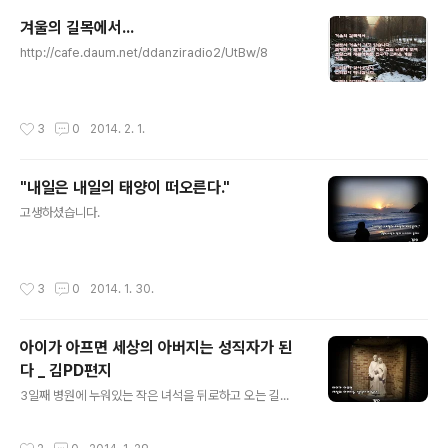
겨울의 길목에서...
글 내용
http://cafe.daum.net/ddanziradio2/UtBw/8
작성시간
3
0
2014. 2. 1.
"내일은 내일의 태양이 떠오른다."
글 내용
고생하셨습니다.
작성시간
3
0
2014. 1. 30.
아이가 아프면 세상의 아버지는 성직자가 된
다 _ 김PD편지
글 내용
3일째 병원에 누워있는 작은 녀석을 뒤로하고 오는 길...
작성시간