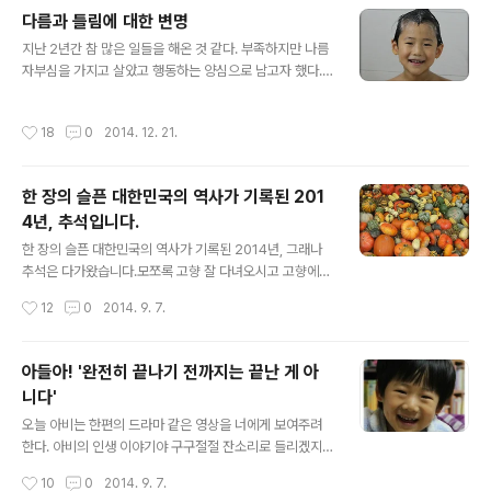
다름과 틀림에 대한 변명
글 내용
지난 2년간 참 많은 일들을 해온 것 같다. 부족하지만 나름
자부심을 가지고 살았고 행동하는 양심으로 남고자 했다.
그 일련의 행동들에 대해서 지금 큰 후회는 없다. 어제는 오
랜만에 30년지기 친구와 만났다. 아빠의 덩치를 곧 추월할
작성시간
18
0
2014. 12. 21.
것 같은 아들녀석을 데리고 시커먼 맥주를 들고 찾아 온 녀
석의 앞니가 없다. 30여전 전 사촌 동생과 장난을 치다가
빠진 앞니를 겁도 없이 그대로 끼워 넣고 다니던 녀석은 3
한 장의 슬픈 대한민국의 역사가 기록된 201
0여년이 지난 어느 날 그 앞니가 빠진 상태로 내 앞에 등장
4년, 추석입니다.
한 것이다. 녀석의 일상을 너무도 소상하게 알고 있는 나로
글 내용
서는 그저 황당할 뿐이었다. 왜 녀석의 온 몸이 망가지고 있
한 장의 슬픈 대한민국의 역사가 기록된 2014년, 그래나
는지 그 망가진 몸으로 버려야 할 것들을 버리지 못하고 부
추석은 다가왔습니다.모쪼록 고향 잘 다녀오시고 고향에서
여잡고 있는지 나도 알고 녀석도 알고 있지만 나의 말을 그
사시는 분들은 고향을 찾은 지인들을 반갑게 맞아 주시기
작성시간
12
0
2014. 9. 7.
저 듣기만 하는..
바랍니다.그 어떤 위기가 다가와도 우리가 뭉치면 해결하
지 못하는 것은 없으리라 생각합니다.하반기에는 경제사정
이 더욱 어려워 질 것 같습니다. 이럴 때 일수록 서로 보듬
아들아! '완전히 끝나기 전까지는 끝난 게 아
어주는 가족, 친지, 친구, 지인들이 되어 주신다면 한결 버
니다'
티기가 수월하지 않을 까 합니다. 행복하고 뜻 깊은 추석 되
글 내용
시기를 빌겠습니다.
오늘 아비는 한편의 드라마 같은 영상을 너에게 보여주려
한다. 아비의 인생 이야기야 구구절절 잔소리로 들리겠지
나 또한 할아버지의 말씀이 잔소리로 들릴 때가 너무나 많
작성시간
10
0
2014. 9. 7.
았으니 말이다. 양치해라, 언어전달 써라, 방 정리해라, 책