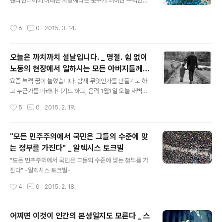
렌타인데이에 아내는 사랑해라는 문구가 씌어진 주먹만한
초콜릿을 책상 위에 놓았더군요. 그냥 지나가기가 아쉬웠
던 모양입니다. 어쩌면 특별하게 기념일을 챙기지 못하는
작성시간
6
0
2015. 3. 14.
남편에게 작은 돌을 하나 던졌는지도 모릅니다. 결혼 기념
일을 까먹는 것은 다반사요 아내의 생일 아이들의 생일까
지 까맣게 잊고 지내는 남편에게 무언의 메시지를 남겼다
오늘은 까치까치 설날입니다. _ 명절. 쉼 없이
는 생각이 들더군요. 아내는 꽃을 좋아합니다. 시골에서 들
노동의 현장에서 일하시는 모든 아버지들께
꽃과 함께 자라서 그런지 저보다도 더 많은 꽃과 들풀의 이
글 내용
이 글을 바칩니다.
름을 알고 있습니다. 간혹 시간을 내서 화원을 가곤 하는데
요즘 부쩍 꿈이 늘었습니다. 밤새 무엇인가를 만들기도 하
사실 얼마 되지 않는 꽃 값이지만 아내에게는 선뜻 한 송이
고 누군가를 따라다니기도 하고, 음력 1월1일 오늘 새벽에
의 꽃을 사는 것 조차 어려운 모양입니다. 꽃을 살 돈으로
도 전 누군가를 만나고 있었습니다. 꿈에서 말이죠. 잠에서
작성시간
5
0
2015. 2. 19.
아이들의 간식을 사겠다고 말하는 아내에게서..
깼지만 지난 새벽의 누군가는 기억이 나질 않는군요. 나이
를 먹는다는 것이 참으로 좋았던 시절이 있었습니다. 하루
빨리 나이를 먹어서 자유로운 영혼으로 세상을 다 가지리
"모든 민주주의에서 국민은 그들의 수준에 맞
라 그런 큰 야망으로 세상에 나왔는데 정작 세상 속의 나는
는 정부를 가진다" _ 알렉시스 토크빌
야망과는 거리가 먼 속물이 되어 있었습니다. 이제는 나이
글 내용
를 먹는다는 것이 큰 부담으로 남습니다. 늦게 결혼하고 얻
"모든 민주주의에서 국민은 그들의 수준에 맞는 정부를 가
은 아이들을 바라보며 그 부담감은 더욱 커지고 있습니다.
진다" -알렉시스 토크빌-
차례상위에 5대조 할아버지부터 순서대로 떡국이 놓여지
작성시간
4
0
2015. 2. 18.
고 마지막 아버지의 떡국이 놓여질 때 어머니는 살며시 눈
시울을 붉히셨습니다. 이제 초등학교에 입..
어쩌면 이것이 인간의 본성일지도 모른다 _ 스