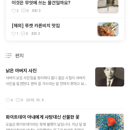
이것은 무엇에 쓰는 물건일까요?
2
0
조회
3
[해외] 푸켓 카론비치 맛집
1
0
조회
3
편지
분류 전체보기
주요 글 목록
낡은 아버지 사진
글 내용
아버지 낡은 사진첩을 정리하다 젊디 젊은 시절의 아버지
사진을 발견한다. 편히 잘 가시라는 말 전하지 못하고 보내
드렸는데…… 꿈에라도 그 얼굴 한번만 보여주시길 바랬는
데 지난 3년동안 보여주시지 않다가 얼마 전 꿈에 나타나
작성시간
6
0
2015. 10. 9.
잠시 무엇인가를 말씀 하셨는데 도통 기억이 나질 않는다.
가을 바람이 불어 더욱 그리운 아버지 이제는 낡은 사진 한
장만 덩그러니 남아 있다.
화이트데이 아내에게 사탕대신 선물한 꽃
글 내용
오늘은 화이트데이라는 정체 불명의 날입니다. 지난 달 발