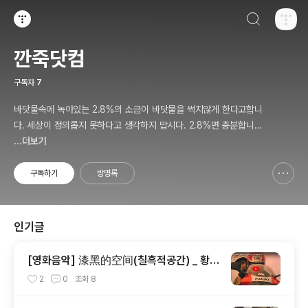
검색하기
티스토리
깐죽닷컴
구독자
7
바닷물속에 녹아있는 2.8%의 소금이 바닷물을 썩지않게 한다고합니
다. 세상이 정의롭지 못하다고 생각하지 맙시다. 2.8%면 충분합니다.
...더보기
이세상을 아름답게할 2.8%... 우리들의 몫입니다.
구독하기
방명록
신고하기 레이어
열기
인기글
[영화음악] 漆黑的空间(칠흑적공간) _ 황가
구 [유덕화의 천장지구(1990)]
2
0
조회
8