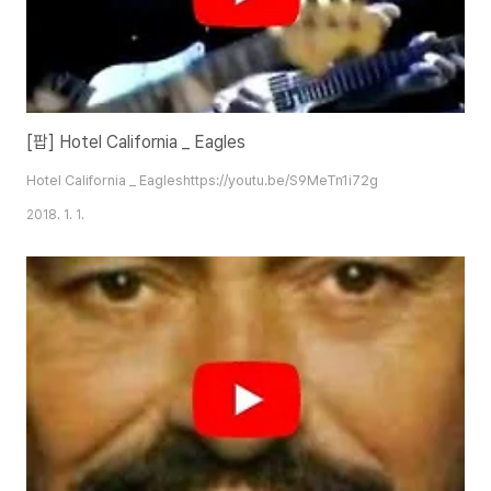
[팝] Hotel California _ Eagles
Hotel California _ Eagleshttps://youtu.be/S9MeTn1i72g
2018. 1. 1.