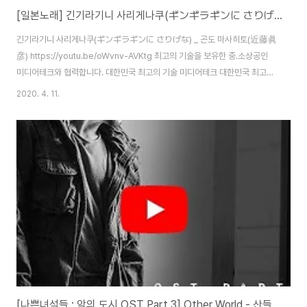
[일본노래] 긴기라기니 사리게나쿠(ギンギラギンに さりげな) _ 곤도 마사히토(近藤眞彦)
긴기라기니 사리게나쿠(ギンギラギンに さりげな) _ 곤도 마사히토(近藤眞
彦) https://youtu.be/oWvnv-AVKtg 최고의 기술을 보유한 중.소상공인
미디어테크와 협력합니다. 대한민국 최고의 기술 미디어테크 대한민국 최고의
기술이 한자리에 모여있습니다. 고객의 삶에 빛과 소금이되는 미디어테크는 더
2020. 4. 11.
욱 더 신뢰할 수 있는 제품으로 고객의 믿음에 보답하겠습니다. media-
tech.kr #미디어테크 #흙먼지털이기 #등산화신발털이기 #골프장먼지털이
기 #테니스장먼지털이기 #습식먼지털이기 #고정식먼지털이기 #군대먼지털
이기
[나쁜녀석들 : 악의 도시 OST Part 3] Other World - 산들 (B1A4)