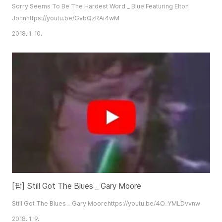
Sorry Seems To Be The Hardest Word _ Blue Featuring Elton
Johnhttps://youtu.be/GvbQzRAi4wM
2018. 1. 10.
[팝] Still Got The Blues _ Gary Moore
Still Got The Blues _ Gary Moorehttps://youtu.be/4O_YMLDvvnw
2018. 1. 9.