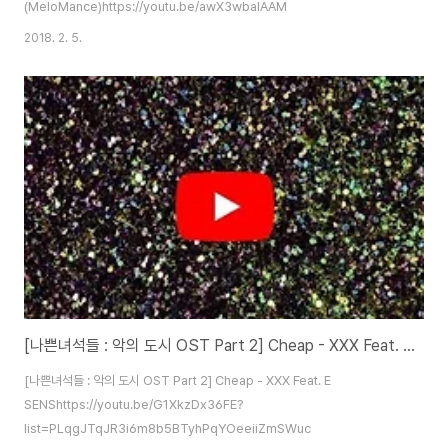
(MeloMance)https://youtu.be/awX3wbalAAM
2018. 2. 5.
[나쁜녀석들 : 악의 도시 OST Part 2] Cheap - XXX Feat. E SENS
[나쁜녀석들 : 악의 도시 OST Part 2] Cheap - XXX Feat. E
SENShttps://youtu.be/G1XkzDx36FE?
list=PLqgJTqJR3i6m8b5BTyhPqYOeeiiZmSWuc