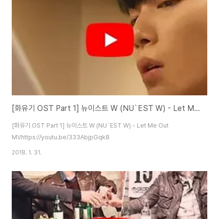
[화유기 OST Part 1] 뉴이스트 W (NU`EST W) - Let Me Out MV
[화유기 OST Part 1] 뉴이스트 W (NU`EST W) - Let Me Out
MVhttps://youtu.be/333AbjpGqk8
2018. 1. 31.