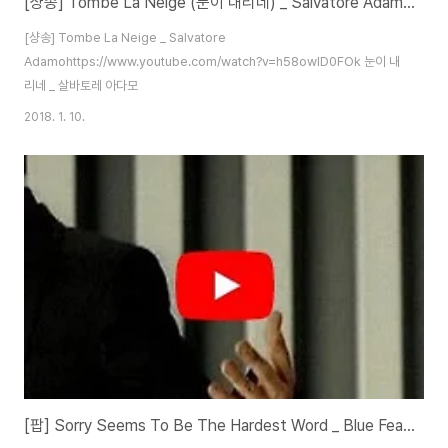
[샹송] Tombe La Neige (눈이 내리네) _ Salvatore Adamo (살바토레 아다모)
[샹송] Tombe La Neige _ Salvatore
Adamohttps://www.youtube.com/watch?v=h58owlD0FOk 눈이 내
리네 _ 살바토레 아다모
2018. 1. 10.
[팝] Sorry Seems To Be The Hardest Word _ Blue Featuring Elton John