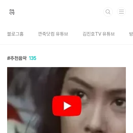
본문 바로가기
블로그홈
깐죽닷컴 유튜브
김진호TV 유튜브
추천음악
135