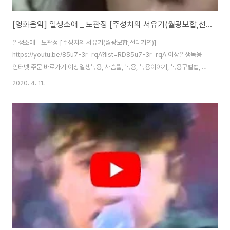
[영화음악] 일생소애 _ 노관정 [주성치의 서유기(월광보합,선리기연)]
일생소애 _ 노관정 [주성치의 서유기(월광보합,선리기연)]
https://youtu.be/85u7-3r_rqA?list=RD85u7-3r_rqA 이상일생녹용
인터넷 주문 바로가기 이상일생녹용, 사슴뿔, 녹용, 녹용이야기, 녹용구별법, 먹
기편한녹용, 활력넘치는녹용, 녹용진액, 녹용복용방법
2020. 4. 11.