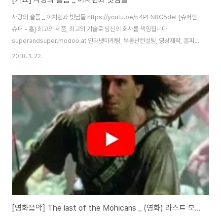
사랑의 슬픔 _ 이치현과 벗님들 https://youtu.be/n4PLN8C5deI [슈퍼앤
슈퍼 - 홈] 최고의 제품, 최고의 기술로 당신의 회사를 책임집니다
superandsuper.modoo.at 인터넷마케팅, 부동산컨설팅, 영상제작, 홈피
제작, 블로그제작, 제작홍보, 방송제작, 인터넷쇼핑몰
2018. 1. 22.
[영화음악] The last of the Mohicans _ (영화) 라스트 모히칸