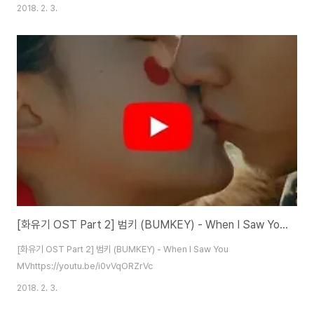
2018. 2. 3.
[화유기 OST Part 2] 범키 (BUMKEY) - When I Saw You MV
[화유기 OST Part 2] 범키 (BUMKEY) - When I Saw You
MVhttps://youtu.be/i0vVqORZrVc
2018. 2. 3.