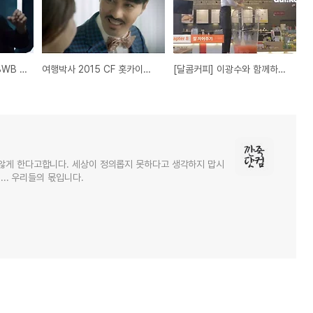
[7단 DCT] 팝핀존 X BWB 7단 팝핀 영상 'Boost Your Driving Fun'
여행박사 2015 CF 홋카이도편
[달콤커피] 이광수와 함께하는 허니몽 만들기
않게 한다고합니다. 세상이 정의롭지 못하다고 생각하지 맙시
... 우리들의 몫입니다.