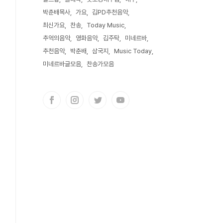
박춘배목사
가요
김PD추천음악
최신가요
찬송
Today Music
추억의음악
영화음악
김주탁
미네르바
추천음악
박춘배
삼국지
Music Today
미네르바글모음
찬송가모음