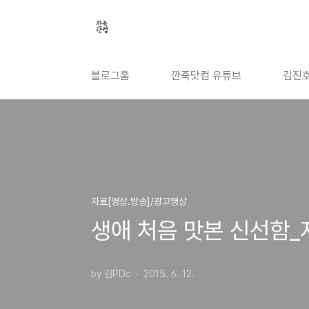
본문 바로가기
블로그홈
깐죽닷컴 유튜브
김진호
자료[영상.방송]/광고영상
생애 처음 맛본 신선함_
by 김PDc
2015. 6. 12.