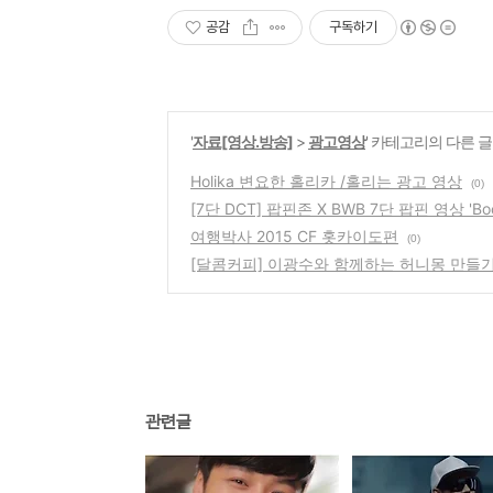
공감
구독하기
'
자료[영상.방송]
>
광고영상
' 카테고리의 다른 글
Holika 변요한 홀리카 /홀리는 광고 영상
(0)
[7단 DCT] 팝핀존 X BWB 7단 팝핀 영상 'Boost 
여행박사 2015 CF 홋카이도편
(0)
[달콤커피] 이광수와 함께하는 허니몽 만들
관련글