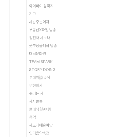
와이파이 삼국지
기고
시밥주는여자
부동산X파일 방송
정진채 시노래
굿모닝클래식 방송
대덕문화원
TEAM SPARK
STORY DOING
투데이詩뮤직
우현의시
꽃피는 시
시시콜콜
클래식 詩여행
음악
시노래예술마당
인디음악축전