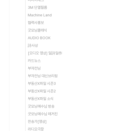
3M 단열필름
Machine Land
협력사홍보
굿모닝클래식
AUDIO BOOK
詩사상
[오디오 영상] 일詩일作
카드뉴스
부자컨닝
부자컨닝 대신브리핑
부동산X파일 시즌3
부동산X파일 시즌2
부동산X파일 소식
굿모닝예수님 방송
굿모닝예수님 매거진
찬송가[영상]
라디오극장