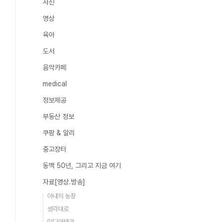
사진
영상
육아
도서
음악카페
medical
정보제공
부동산 정보
쿠팡 & 알리
중고장터
동맥 50년, 그리고 지금 여기
자료[영상.방송]
아내의 농장
생각대로
미디어테크