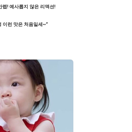
만렙! 예사롭지 않은 리액션!
생 이런 맛은 처음일세~”