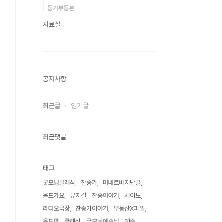
등기부등본
자료실
공지사항
최근글
인기글
최근댓글
태그
굿모닝클래식
찬송가
미네르바지난글
올드가요
뮤지컬
찬송이야기
세이노
라디오극장
찬송가이야기
부동산X파일
올드팝
클래식
굿모닝예수님
예수