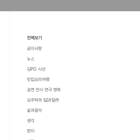
전체보기
공지사항
뉴스
김PD 시선
맛집요리여행
공연 전시 연극 영화
김주탁의 일詩일作
삶과음악
생각
편지