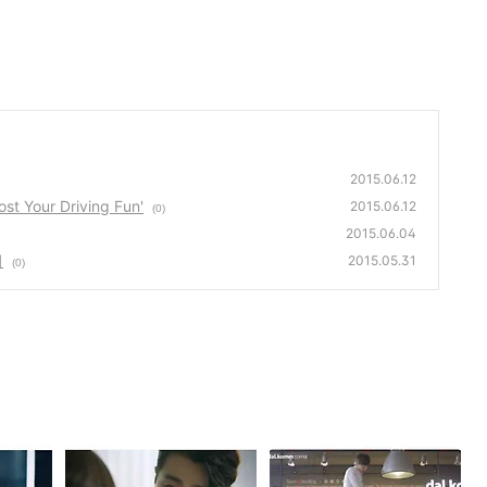
2015.06.12
Your Driving Fun'
2015.06.12
(0)
2015.06.04
기
2015.05.31
(0)