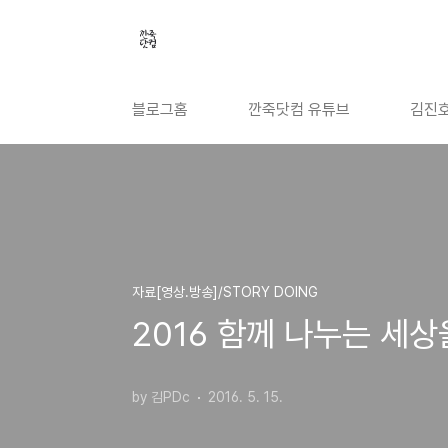
본문 바로가기
블로그홈
깐죽닷컴 유튜브
김진호
자료[영상.방송]/STORY DOING
2016 함께 나누는 세상
by 김PDc
2016. 5. 15.