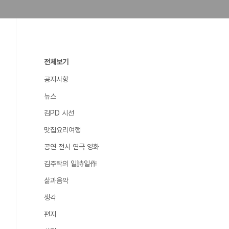
전체보기
공지사항
뉴스
김PD 시선
맛집요리여행
공연 전시 연극 영화
김주탁의 일詩일作
삶과음악
생각
편지