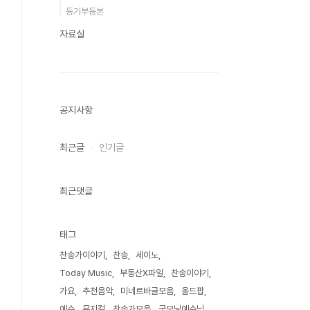
등기부등본
자료실
공지사항
최근글
인기글
최근댓글
태그
찬송가이야기
찬송
세이노
Today Music
부동산X파일
찬송이야기
가요
추천음악
미네르바글모음
올드팝
예수
뮤지컬
찬송가모음
굿모닝예수님