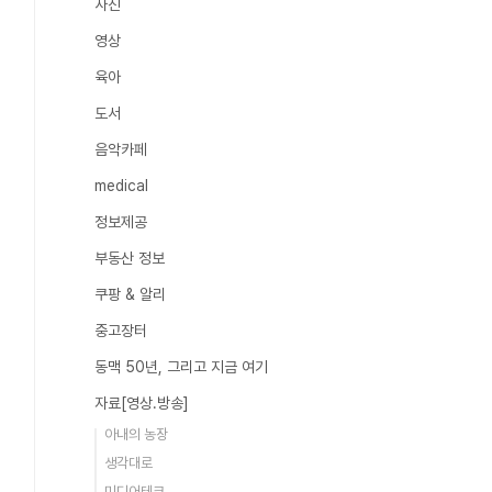
사진
영상
육아
도서
음악카페
medical
정보제공
부동산 정보
쿠팡 & 알리
중고장터
동맥 50년, 그리고 지금 여기
자료[영상.방송]
아내의 농장
생각대로
미디어테크