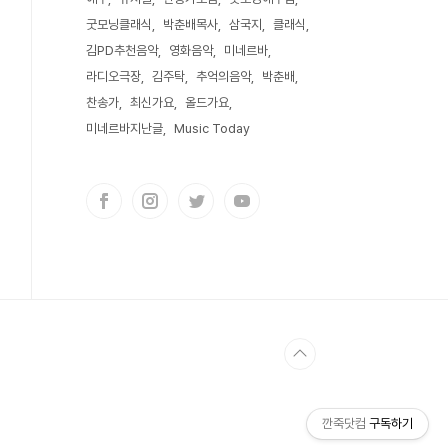
굿모닝클래식
박춘배목사
삼국지
클래식
김PD추천음악
영화음악
미네르바
라디오극장
김주탁
추억의음악
박춘배
찬송가
최신가요
올드가요
미네르바지난글
Music Today
깐죽닷컴
구독하기