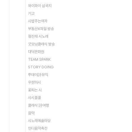
와이파이 삼국지
기고
시밥주는여자
부동산X파일 방송
정진채 시노래
굿모닝클래식 방송
대덕문화원
TEAM SPARK
STORY DOING
투데이詩뮤직
우현의시
꽃피는 시
시시콜콜
클래식 詩여행
음악
시노래예술마당
인디음악축전