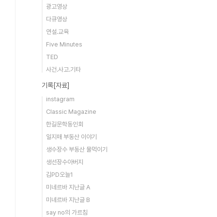
광고영상
다큐영상
연설.교육
Five Minutes
TED
사건.사고.기타
기록[자료]
instagram
Classic Magazine
한길문학동인회
일지매 부동산 이야기
생수장수 부동산 물먹이기
생선장수아버지
김PD오늘1
미네르바 지난글 A
미네르바 지난글 B
say no의 가르침