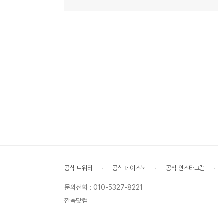
공식 트위터
공식 페이스북
공식 인스타그램
문의전화 : 010-5327-8221
깐죽닷컴