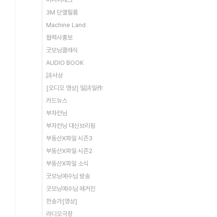
3M 단열필름
Machine Land
협력사홍보
굿모닝클래식
AUDIO BOOK
詩사상
[오디오 영상] 일詩일作
카드뉴스
부자컨닝
부자컨닝 대신브리핑
부동산X파일 시즌3
부동산X파일 시즌2
부동산X파일 소식
굿모닝예수님 방송
굿모닝예수님 매거진
찬송가[영상]
라디오극장