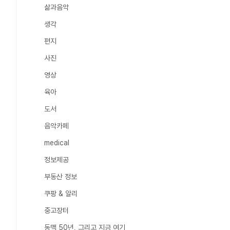
삶과음악
생각
편지
사진
영상
육아
도서
음악카페
medical
정보제공
부동산 정보
쿠팡 & 알리
중고장터
동맥 50년, 그리고 지금 여기