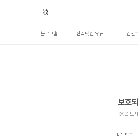
본문 바로가기
블로그홈
깐죽닷컴 유튜브
김진호
보호되
내용을 보시