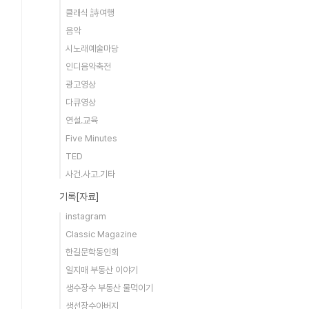
클래식 詩여행
음악
시노래예술마당
인디음악축전
광고영상
다큐영상
연설.교육
Five Minutes
TED
사건.사고.기타
기록[자료]
instagram
Classic Magazine
한길문학동인회
일지매 부동산 이야기
생수장수 부동산 물먹이기
생선장수아버지