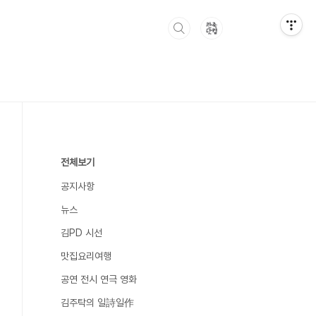
전체보기
공지사항
뉴스
김PD 시선
맛집요리여행
공연 전시 연극 영화
김주탁의 일詩일作