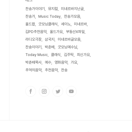
태그
찬송가이야기
뮤지컬
미네르바지난글
찬송가
Music Today
찬송가모음
올드팝
굿모닝클래식
세이노
미네르바
김PD추천음악
올드가요
부동산X파일
라디오극장
삼국지
미네르바글모음
찬송이야기
박춘배
굿모닝예수님
Today Music
클래식
김주탁
최신가요
박춘배목사
예수
영화음악
가요
추억의음악
추천음악
찬송