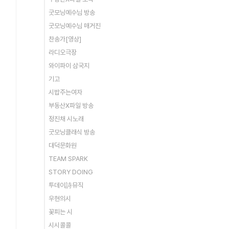
굿모닝예수님 방송
굿모닝예수님 매거진
찬송가[영상]
라디오극장
와이파이 삼국지
기고
시밥주는여자
부동산X파일 방송
정진채 시노래
굿모닝클래식 방송
대덕문화원
TEAM SPARK
STORY DOING
투데이詩뮤직
우현의시
꽃피는 시
시시콜콜