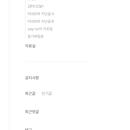
김PD오늘1
미네르바 지난글 A
미네르바 지난글 B
say no의 가르침
등기부등본
자료실
공지사항
최근글
인기글
최근댓글