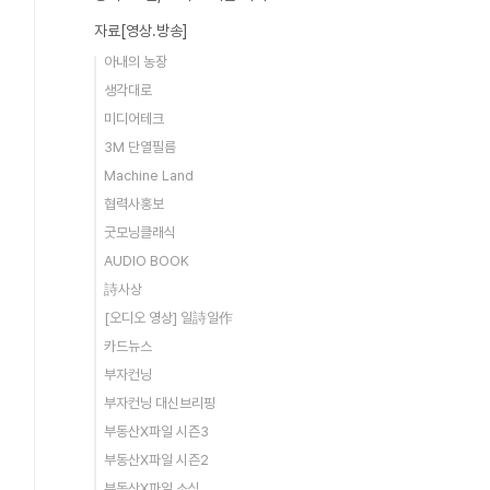
자료[영상.방송]
아내의 농장
생각대로
미디어테크
3M 단열필름
Machine Land
협력사홍보
굿모닝클래식
AUDIO BOOK
詩사상
[오디오 영상] 일詩일作
카드뉴스
부자컨닝
부자컨닝 대신브리핑
부동산X파일 시즌3
부동산X파일 시즌2
부동산X파일 소식