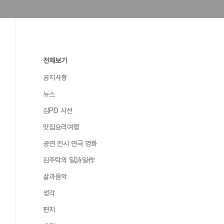
전체보기
공지사항
뉴스
김PD 시선
맛집요리여행
공연 전시 연극 영화
김주탁의 일詩일作
삶과음악
생각
편지