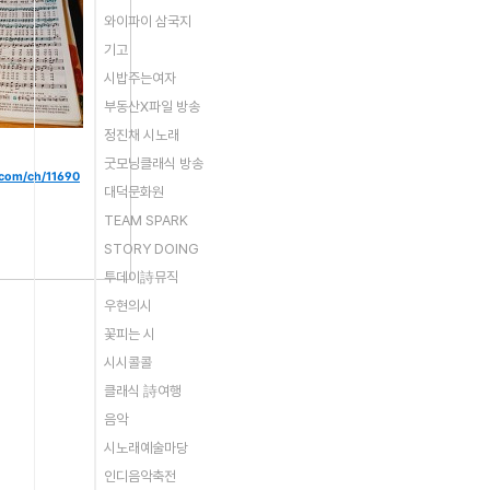
와이파이 삼국지
기고
시밥주는여자
부동산X파일 방송
정진채 시노래
굿모닝클래식 방송
com/ch/11690
대덕문화원
TEAM SPARK
STORY DOING
투데이詩뮤직
우현의시
꽃피는 시
시시콜콜
클래식 詩여행
음악
시노래예술마당
인디음악축전