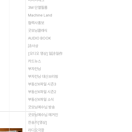
3M 단열필름
Machine Land
협력사홍보
굿모닝클래식
AUDIO BOOK
詩사상
[오디오 영상] 일詩일作
카드뉴스
부자컨닝
부자컨닝 대신브리핑
부동산X파일 시즌3
부동산X파일 시즌2
부동산X파일 소식
굿모닝예수님 방송
굿모닝예수님 매거진
찬송가[영상]
라디오극장