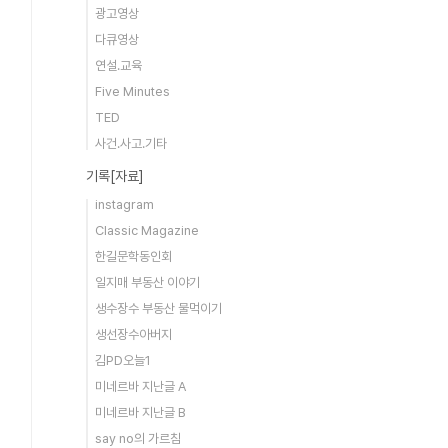
광고영상
다큐영상
연설.교육
Five Minutes
TED
사건.사고.기타
기록[자료]
instagram
Classic Magazine
한길문학동인회
일지매 부동산 이야기
생수장수 부동산 물먹이기
생선장수아버지
김PD오늘1
미네르바 지난글 A
미네르바 지난글 B
say no의 가르침