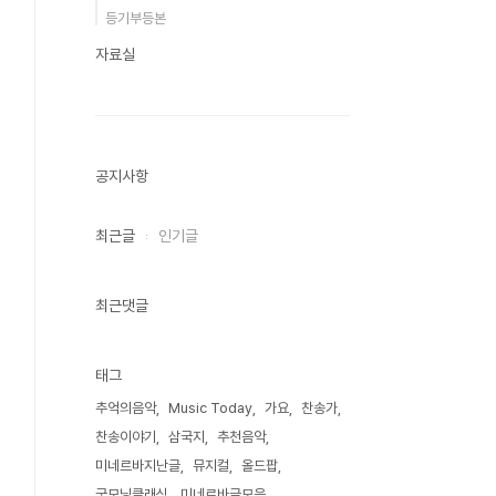
등기부등본
자료실
공지사항
최근글
인기글
최근댓글
태그
추억의음악
Music Today
가요
찬송가
찬송이야기
삼국지
추천음악
미네르바지난글
뮤지컬
올드팝
굿모닝클래식
미네르바글모음