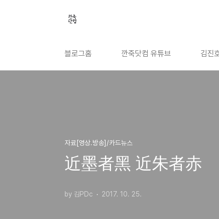
본문 바로가기
블로그홈
깐죽닷컴 유튜브
김진호
자료[영상.방송]/카드뉴스
近墨者黑 近朱者赤
by 김PDc
2017. 10. 25.