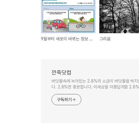
9월부터 새로이 바뀌는 정보 _ '희망의 빛'이 되고픈 대덕구장애인종합복지관 제공
그리움
깐죽닷컴
바닷물속에 녹아있는 2.8%의 소금이 바닷물을 썩지
다. 2.8%면 충분합니다. 이세상을 아름답게할 2.8%
구독하기