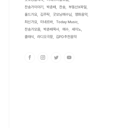
찬송가이야기
박춘배
찬송
부동산X파일
올드가요
김주탁
굿모닝예수님
영화음악
최신가요
미네르바
Today Music
찬송가모음
박춘배목사
예수
세이노
클래식
라디오극장
김PD추천음악