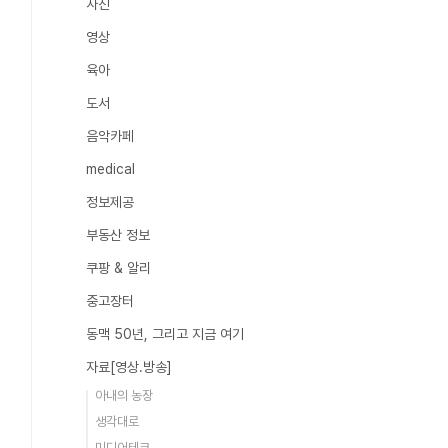
사진
영상
육아
도서
음악카페
medical
정보제공
부동산 정보
쿠팡 & 알리
중고장터
동맥 50년, 그리고 지금 여기
자료[영상.방송]
아내의 농장
생각대로
미디어테크