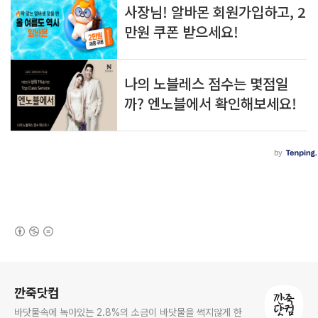
(새창열림)
로그 정보
깐죽닷컴
바닷물속에 녹아있는 2.8%의 소금이 바닷물을 썩지않게 한