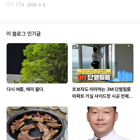
도 다녀와야 하는데……. #벚꽃 #G선상의아리아 #Air O
블로그제작, 제작홍보, ..
1
0
2020. 4. 5.
n The G String #바흐 #Bach #나들이 #가족여행 공사
인력 철거대행, 유지보수대행, 인력제공 전문업체 https://
csworker.modoo.at [공사인력 - 홈] 공사인력 _ 철거
대행, 유지보수대행, 인력제공 전문업체 철거대행, 유지보
수대행, 인력제공 전문업체 csworker.modoo.at 슈퍼
이 블로그 인기글
앤슈퍼 컴퍼니 http://www.superandsuper.co.kr SU
PER AND SUPER www.superandsuper.co.kr 인터
넷마케팅, 부동산컨설팅, 영상제작, 홈피제작, 블로그제작,
제작홍보, 방송제작, 인..
다시 여름, 매미 울다.
초보자도 따라하는 3M 단열필름
아파트 거실 사이드창 시공 전체
영상 공개