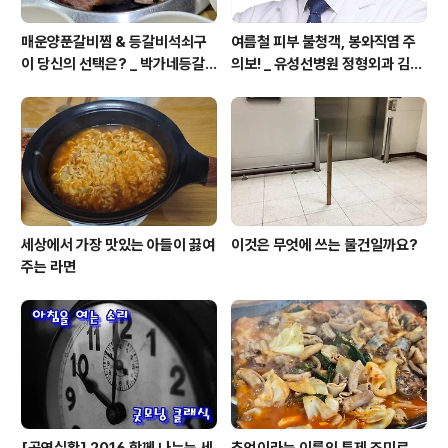
매운양푼갈비찜 & 등갈비석쇠구
여름철 피부 불청객, 봉와직염 주
이 당신의 선택은? _ 박가네등갈
의보! _ 유성선병원 정형외과 김의
비 (본점)에서
순 병원장
세상에서 가장 맛있는 아들이 끓여
이것은 무엇에 쓰는 물건일까요?
주는 라면