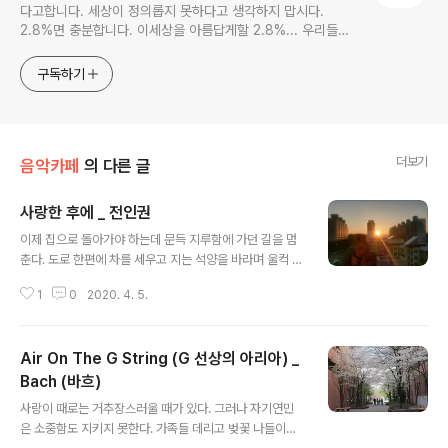
다고합니다. 세상이 정의롭지 못하다고 생각하지 맙시다.
2.8%면 충분합니다. 이세상을 아름답게할 2.8%... 우리들의
몫입니다.
구독하기
더보기
음악카페
의 다른 글
사랑한 후에 _ 전인권
글 내용
이제 집으로 돌아가야 하는데 문득 지루함에 가던 길을 멈
춘다. 도로 한편에 차를 세우고 지는 석양을 바라며 울컥 밀
려드는 아련함 내가 가는 이 길이 집으로 돌아가는 그 길인
1
0
2020. 4. 5.
지 의문을 갖게 한다. #좋은글 #사랑한후에 #전인권, #석
양 #석양사진 공사인력 철거대행, 유지보수대행, 인력제공
전문업체 https://csworker.modoo.at [공사인력 - 홈]
Air On The G String (G 선상의 아리아) _
공사인력 _ 철거대행, 유지보수대행, 인력제공 전문업체 철
거대행, 유지보수대행, 인력제공 전문업체 csworker.mo
Bach (바흐)
글 내용
doo.at 슈퍼앤슈퍼 컴퍼니 http://www.superandsup
사랑이 때로는 거추장스러울 때가 있다. 그러나 자기연민
er.co.kr SUPER AND SUPER www.superandsupe
은 소중함도 지키지 못한다. 가족들 데리고 벚꽃 나들이라
r.co.kr 인터넷마케팅, 부동산컨설팅, 영상제작, 홈피제작,