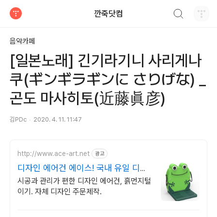
검색하기
깐죽닷컴
티스토리
음악카페
[일본노래] 긴기라기니 사리게나
쿠(ギンギラギンに さりげな) _
곤도 마사히토(近藤眞彦)
김PDc
2020. 4. 11. 11:47
http://www.ace-art.net
광고
디자인 에어건 에이스! 국내 유일 디자
인 에어건
시공과 관리가 편한 디자인 에어건, 흙먼지털
이기. 자체 디자인 주문제작.