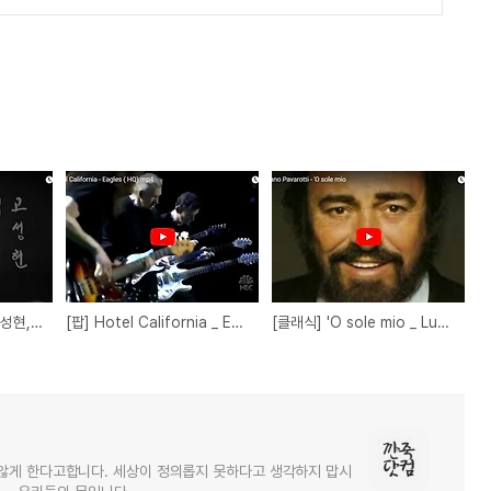
[시노래] 서시 _ 노래 고성현, 시 윤동주, 작곡 정진채
[팝] Hotel California _ Eagles
[클래식] 'O sole mio _ Luciano Pavarotti
않게 한다고합니다. 세상이 정의롭지 못하다고 생각하지 맙시