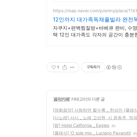
https://map.naver.com/p/entry/place/11
12인까지 대가족독채풀빌라 완전
자쿠지+편백찜질방+바베큐 완비, 수영
택 12인 대가족도 각자의 공간이 충분
1
구독하기
'
음악카페
' 카테고리의 다른 글
[영화음악] 사랑하면 할수록 _ 한성민 (클래식
[시노래] 서시 _ 노래 고성현, 시 윤동주, 작
[팝] Hotel California _ Eagles
(0)
[클래식] 'O sole mio _ Luciano Pavarotti
(0)