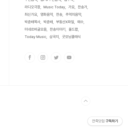
라디오극장
Music Today
가요
찬송가
최신가요
영화음악
찬송
추억의음악
박춘배목사
박춘배
부동산X파일
예수
미네르바글모음
찬송이야기
올드팝
Today Music
삼국지
굿모닝클래식
깐죽닷컴
구독하기