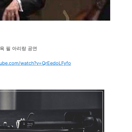
욕 필 아리랑 공연
tube.com/watch?v=QrEedoLFyfo