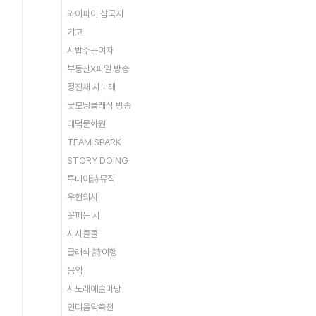
와이파이 삼국지
기고
시밥주는여자
부동산X파일 방송
정진채 시노래
굿모닝클래식 방송
대덕문화원
TEAM SPARK
STORY DOING
투데이詩뮤직
우현의시
꽃피는 시
시시콜콜
클래식 詩여행
음악
시노래예술마당
인디음악축전