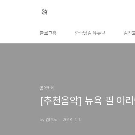
본문 바로가기
블로그홈
깐죽닷컴 유튜브
김진호
음악카페
[추천음악] 뉴욕 필 아
by 김PDc
2018. 1. 1.