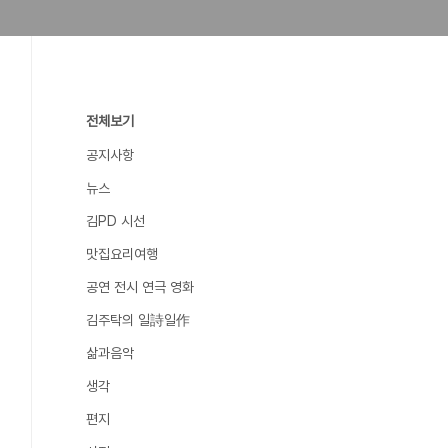
전체보기
공지사항
뉴스
김PD 시선
맛집요리여행
공연 전시 연극 영화
김주탁의 일詩일作
삶과음악
생각
편지