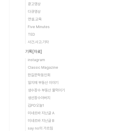
광고영상
다큐영상
연설.교육
Five Minutes
TED
사건.사고.기타
기록[자료]
instagram
Classic Magazine
한길문학동인회
일지매 부동산 이야기
생수장수 부동산 물먹이기
생선장수아버지
김PD오늘1
미네르바 지난글 A
미네르바 지난글 B
say no의 가르침