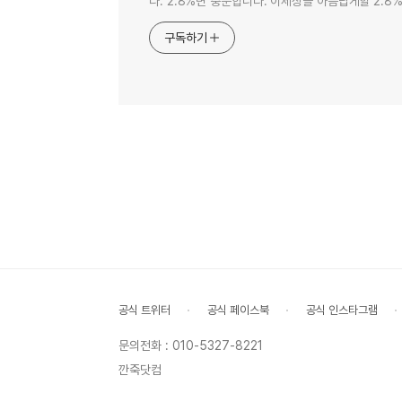
다. 2.8%면 충분합니다. 이세상을 아름답게할 2.8%
구독하기
공식 트위터
공식 페이스북
공식 인스타그램
문의전화 : 010-5327-8221
깐죽닷컴