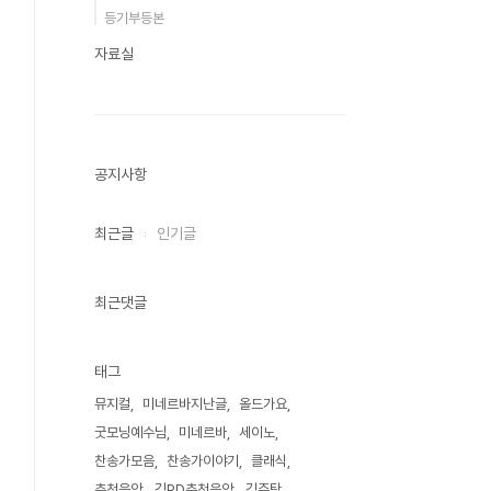
등기부등본
자료실
공지사항
최근글
인기글
최근댓글
태그
뮤지컬
미네르바지난글
올드가요
굿모닝예수님
미네르바
세이노
찬송가모음
찬송가이야기
클래식
추천음악
김PD추천음악
김주탁