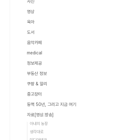
사진
영상
육아
도서
음악카페
medical
정보제공
부동산 정보
쿠팡 & 알리
중고장터
동맥 50년, 그리고 지금 여기
자료[영상.방송]
아내의 농장
생각대로
미디어테크