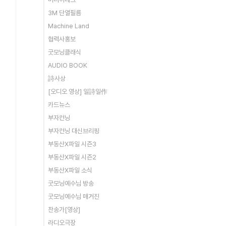
3M 단열필름
Machine Land
협력사홍보
굿모닝클래식
AUDIO BOOK
詩사상
[오디오 영상] 일詩일作
카드뉴스
부자컨닝
부자컨닝 대신브리핑
부동산X파일 시즌3
부동산X파일 시즌2
부동산X파일 소식
굿모닝예수님 방송
굿모닝예수님 매거진
찬송가[영상]
라디오극장