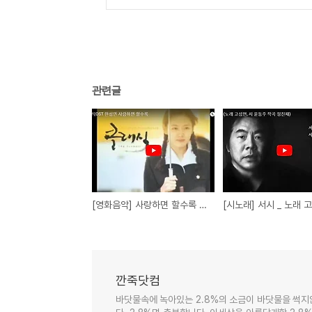
관련글
[영화음악] 사랑하면 할수록 _ 한성민 (클래식)
깐죽닷컴
바닷물속에 녹아있는 2.8%의 소금이 바닷물을 썩지