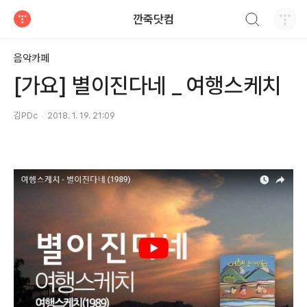
검색하기
깐죽닷컴
티스토리
음악카페
[가요] 별이진다네 _ 여행스케치
김PDc
2018. 1. 19. 21:09