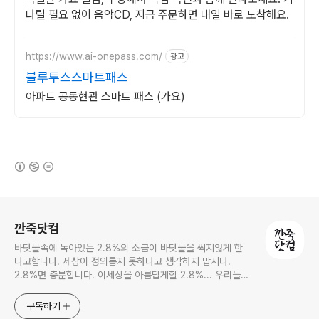
다릴 필요 없이 음악CD, 지금 주문하면 내일 바로 도착해요.
https://www.ai-onepass.com/
광고
블루투스스마트패스
아파트 공동현관 스마트 패스 (가요)
(새창열림)
로그 정보
깐죽닷컴
바닷물속에 녹아있는 2.8%의 소금이 바닷물을 썩지않게 한
다고합니다. 세상이 정의롭지 못하다고 생각하지 맙시다.
2.8%면 충분합니다. 이세상을 아름답게할 2.8%... 우리들의
몫입니다.
구독하기