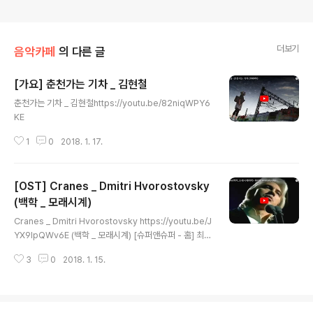
더보기
음악카페
의 다른 글
[가요] 춘천가는 기차 _ 김현철
글 내용
춘천가는 기차 _ 김현철https://youtu.be/82niqWPY6
KE
1
0
2018. 1. 17.
[OST] Cranes _ Dmitri Hvorostovsky
(백학 _ 모래시계)
글 내용
Cranes _ Dmitri Hvorostovsky https://youtu.be/J
YX9lpQWv6E (백학 _ 모래시계) [슈퍼앤슈퍼 - 홈] 최고
의 제품, 최고의 기술로 당신의 회사를 책임집니다 super
3
0
2018. 1. 15.
andsuper.modoo.at 인터넷마케팅, 부동산컨설팅, 영
상제작, 홈피제작, 블로그제작, 제작홍보, 방송제작, 인터넷
쇼핑몰