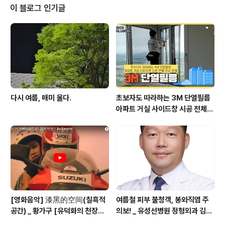
이 블로그 인기글
다시 여름, 매미 울다.
초보자도 따라하는 3M 단열필름
아파트 거실 사이드창 시공 전체
영상 공개
[영화음악] 漆黑的空间(칠흑적
여름철 피부 불청객, 봉와직염 주
공간) _ 황가구 [유덕화의 천장지
의보! _ 유성선병원 정형외과 김의
구(1990)]
순 병원장