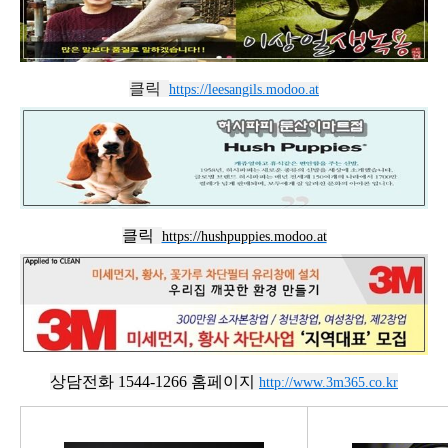
클릭
https://leesangils.modoo.at
클릭
https://hushpuppies.modoo.at
상담전화 1544-1266 홈페이지
http://www.3m365.co.kr