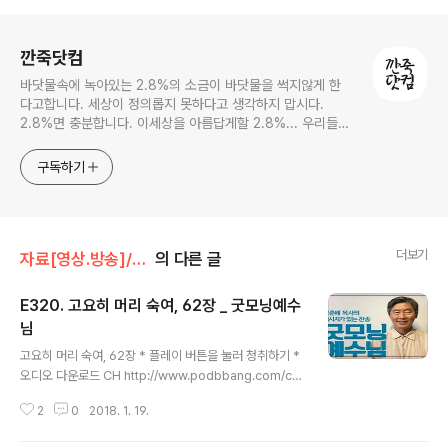
로그 정보
깐죽닷컴
바닷물속에 녹아있는 2.8%의 소금이 바닷물을 썩지않게 한
다고합니다. 세상이 정의롭지 못하다고 생각하지 맙시다.
2.8%면 충분합니다. 이세상을 아름답게할 2.8%... 우리들의
몫입니다.
구독하기
더보기
자료[영상.방송]/굿모닝예수님 방송
의 다른 글
E320. 고요히 머리 숙여, 62장 _ 굿모닝예수
님
글 내용
고요히 머리 숙여, 62장 * 플레이 버튼을 눌러 청취하기 *
오디오 다운로드 CH http://www.podbbang.com/ch/
11690?e=22511865 메시지가 있는 찬송, 박춘배 목사
2
0
2018. 1. 19.
의 '굿모닝 예수님' 팟캐스트팟빵 - http://www.podbba
ng.com/ch/11690팟티 - https://www.podty.me/ca