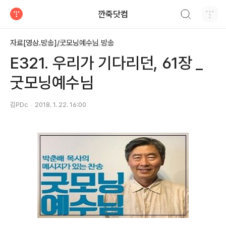
검색하기
깐죽닷컴
티스토리
자료[영상.방송]/굿모닝예수님 방송
E321. 우리가 기다리던, 61장 _
굿모닝예수님
김PDc
2018. 1. 22. 16:00