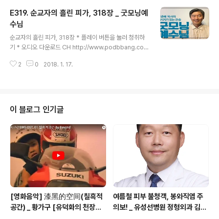
st/174729 찬송가 이야기 [영상]팟티 - https://www.p
E319. 순교자의 흘린 피가, 318장 _ 굿모닝예
odty.me/cast/178387 방송듣기 클릭 http://www.p
odbbang.com/ch/15433클릭 https://leesangils.m
수님
글 내용
odoo.at 클릭 https://hushpuppies.modoo.at 상담
순교자의 흘린 피가, 318장 * 플레이 버튼을 눌러 청취하
전화 1544-1266 홈페이지 http://www.3m365.co.kr
기 * 오디오 다운로드 CH http://www.podbbang.co
ht..
m/ch/11690?e=22508309 메시지가 있는 찬송, 박춘
2
0
2018. 1. 17.
배 목사의 '굿모닝 예수님' 팟캐스트팟빵 - http://www.p
odbbang.com/ch/11690팟티 - https://www.podt
y.me/cast/174729 찬송가 이야기 [영상]팟티 - http
s://www.podty.me/cast/178387 방송듣기 클릭 htt
p://www.podbbang.com/ch/15433클릭 https://le
이 블로그 인기글
esangils.modoo.at 클릭 https://hushpuppies.mo
doo.at 상담전화 1544-1266 홈페이지 http://www.3
m365.co.kr ..
[영화음악] 漆黑的空间(칠흑적
여름철 피부 불청객, 봉와직염 주
공간) _ 황가구 [유덕화의 천장지
의보! _ 유성선병원 정형외과 김의
구(1990)]
순 병원장