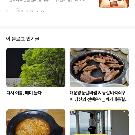
1
0
2018. 7. 27.
이 블로그 인기글
다시 여름, 매미 울다.
매운양푼갈비찜 & 등갈비석쇠구
이 당신의 선택은? _ 박가네등갈
비 (본점)에서