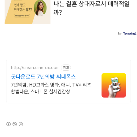
http://clean.cinefox.com
광고
굿다운로드 7년의밤 씨네폭스
7년의밤, HD고화질 영화, 애니, TV시리즈
합법다운, 스마트폰 실시간감상.
(새창열림)