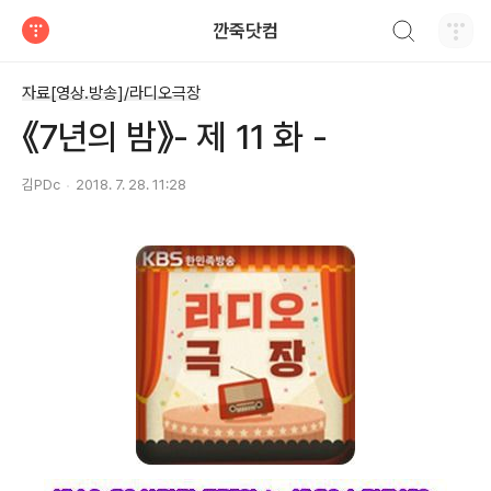
검색하기
깐죽닷컴
티스토리
자료[영상.방송]/라디오극장
《7년의 밤》- 제 11 화 -
김PDc
2018. 7. 28. 11:28