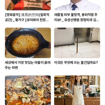
[영화음악] 漆黑的空间(칠흑적
여름철 피부 불청객, 봉와직염 주
공간) _ 황가구 [유덕화의 천장지
의보! _ 유성선병원 정형외과 김의
구(1990)]
순 병원장
세상에서 가장 맛있는 아들이 끓여
이것은 무엇에 쓰는 물건일까요?
주는 라면