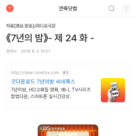
검색하기
깐죽닷컴
티스토리
자료[영상.방송]/라디오극장
《7년의 밤》- 제 24 화 -
김PDc
2018. 8. 3. 19:27
http://clean.cinefox.com
광고
굿다운로드 7년의밤 씨네폭스
7년의밤, HD고화질 영화, 애니, TV시리즈
합법다운, 스마트폰 실시간감상.