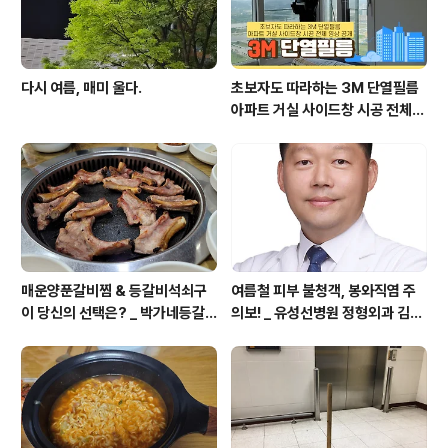
다시 여름, 매미 울다.
초보자도 따라하는 3M 단열필름
아파트 거실 사이드창 시공 전체
영상 공개
매운양푼갈비찜 & 등갈비석쇠구
여름철 피부 불청객, 봉와직염 주
이 당신의 선택은? _ 박가네등갈
의보! _ 유성선병원 정형외과 김의
비 (본점)에서
순 병원장