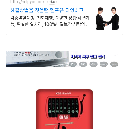
http://helpyou.or.kr
광고
해결방법을 찾을땐 헬프유 다양하고 어
려운 상황해결가능
각종역할대행, 전화대행, 다양한 상황 해결가
능, 확실한 일처리, 100%비밀보장 사람의
도움이 필요할 때는 헬프유를 기억하세요. 어
떤 상황이던 해결이 가능합니다.