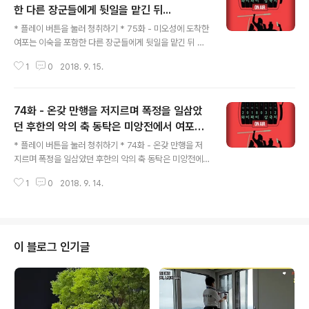
한 다른 장군들에게 뒷일을 맡긴 뒤...
글 내용
* 플레이 버튼을 눌러 청취하기 * 75화 - 미오성에 도착한
여포는 이숙을 포함한 다른 장군들에게 뒷일을 맡긴 뒤 초
선과 짜릿한 재회의 시간을 맞는다.
1
0
2018. 9. 15.
74화 - 온갖 만행을 저지르며 폭정을 일삼았
던 후한의 악의 축 동탁은 미앙전에서 여포의
글 내용
방천화극을 맞고 쓰러진다.
* 플레이 버튼을 눌러 청취하기 * 74화 - 온갖 만행을 저
지르며 폭정을 일삼았던 후한의 악의 축 동탁은 미앙전에
서 여포의 방천화극을 맞고 쓰러진다.
1
0
2018. 9. 14.
이 블로그 인기글