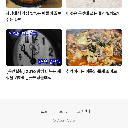
세상에서 가장 맛있는 아들이 끓여
이것은 무엇에 쓰는 물건일까요?
주는 라면
[공연실황] 2016 함께 나누는 세
추억이라는 이름의 특제 조미료
상을 위하여 _ 굿모닝클래식
의안내
티스토리
로그인
고객센터
© Daum Corp.