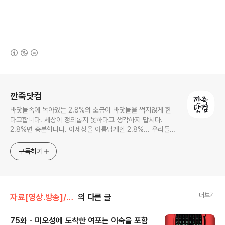
(새창열림)
로그 정보
깐죽닷컴
바닷물속에 녹아있는 2.8%의 소금이 바닷물을 썩지않게 한
다고합니다. 세상이 정의롭지 못하다고 생각하지 맙시다.
2.8%면 충분합니다. 이세상을 아름답게할 2.8%... 우리들의
몫입니다.
구독하기
더보기
자료[영상.방송]/와이파이 삼국지
의 다른 글
75화 - 미오성에 도착한 여포는 이숙을 포함