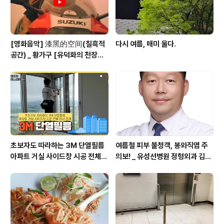
[영화음악] 漆黑的空间(칠흑적
다시 여름, 매미 울다.
공간) _ 황가구 [유덕화의 천장지
구(1990)]
초보자도 따라하는 3M 단열필름
여름철 피부 불청객, 봉와직염 주
아파트 거실 사이드창 시공 전체
의보! _ 유성선병원 정형외과 김의
영상 공개
순 병원장