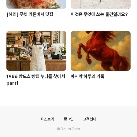
[해외] 푸켓 카론비치 맛집
이것은 무엇에 쓰는 물건일까요?
1986 맘모스 빵집 누나를 찾아서
마지막 하루의 기록
part1
의안내
티스토리
로그인
고객센터
© Daum Corp.