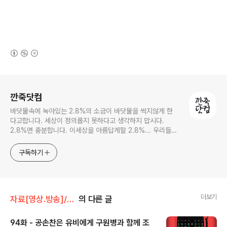
(새창열림)
로그 정보
깐죽닷컴
바닷물속에 녹아있는 2.8%의 소금이 바닷물을 썩지않게 한
다고합니다. 세상이 정의롭지 못하다고 생각하지 맙시다.
2.8%면 충분합니다. 이세상을 아름답게할 2.8%... 우리들의
몫입니다.
구독하기
더보기
자료[영상.방송]/와이파이 삼국지
의 다른 글
94화 - 공손찬은 유비에게 구원병과 함께 조