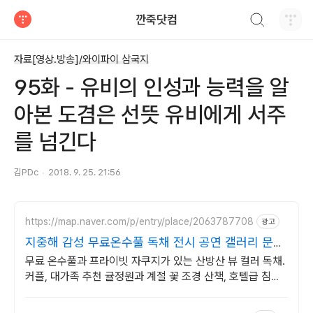
검색하기
깐죽닷컴
티스토리
자료[영상.방송]/와이파이 삼국지
95화 - 유비의 인성과 능력을 알
아본 도겸은 선뜻 유비에게 서주
를 넘긴다
김PDc
2018. 9. 25. 21:56
https://map.naver.com/p/entry/place/2063787708
광고
지중해 감성 무료온수풀 독채 전시 공연 갤러리 문화
공간
무료 온수풀과 프라이빗 자쿠지가 있는 산방산 뷰 컬러 독채.
커플, 대가족 추천 귤정원과 계절 꽃 조경 산책, 호텔급 침구
로 푹 쉬는 제주 감성 빌리지 독채.