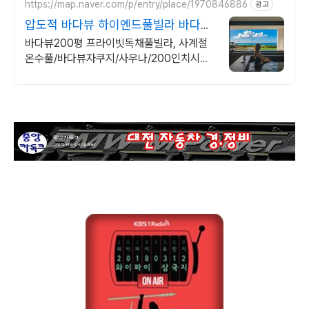
https://map.naver.com/p/entry/place/1970846886
광고
압도적 바다뷰 하이엔드풀빌라 바다뷰
자쿠지 상시 무료
바다뷰200평 프라이빗독채풀빌라, 사계절
온수풀/바다뷰자쿠지/사우나/200인치시네
마 200평 잔디정원, 소파에서 바다뷰, 에메
랄드 감성 수영장, 핀란드 사우나, 불멍