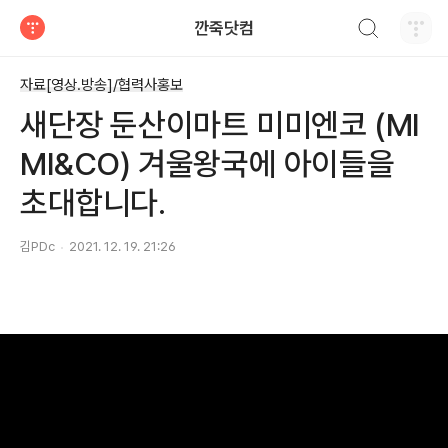
검색하기
깐죽닷컴
티스토리
자료[영상.방송]/협력사홍보
새단장 둔산이마트 미미엔코 (MI
MI&CO) 겨울왕국에 아이들을
초대합니다.
김PDc
2021. 12. 19. 21:26