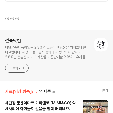
등 다수 레퍼런스 보유
(새창열림)
로그 정보
깐죽닷컴
바닷물속에 녹아있는 2.8%의 소금이 바닷물을 썩지않게 한
다고합니다. 세상이 정의롭지 못하다고 생각하지 맙시다.
2.8%면 충분합니다. 이세상을 아름답게할 2.8%... 우리들의
몫입니다.
구독하기
더보기
자료[영상.방송]/협력사홍보
의 다른 글
새단장 둔산이마트 미미엔코 (MIMI&CO) 악
세사리에 아이들이 걸음을 멈춰 버리네요.
글 내용