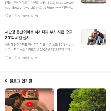
[영상] 둔산이마트 미미엔코 (MIMI&CO) https://www.
youtube.com/watch?v=O-v6FdmxnwM 대전 둔산
이마트 2층 미미엔코 대전 서구 둔산북로 41 (대전 서구 둔
0
0
2021. 12. 19.
산동 959-2) #미미엔코 #mimi&co #미미앤코 #대전미
미엔코 #이마트미미엔코 #둔산이마트미미엔코 #이마트
악세사리 #둔산이마트악세사리 #이마트패션 #이마트잡
새단장 둔산이마트 허시파피 부츠 시즌 오프
화 #미미앤코악세사리 최고의 기술을 보유한 중.소상공인
의 놀이터 미디어테크 http://media-tech.kr 대한민국
30% 세일 실시
글 내용
최고의 기술 미디어테크 대한민국 최고의 기술이 한자리에
새단장 둔산이마트 허시파피 부츠 시즌 오프 30% 세일 실
모여있습니다. 고객의 삶에 빛과 소금이되는 미디어테크는
시 허시파피 둔산이마트점은 2021년 12월 19일 부터 시
더욱 더 신뢰할 수 있는 제품으로 고객의 믿음에 보답하겠
즌 종료시까지 허시파피 부츠를 30% 세일 판매합니다. 코
습니다. media-tech.kr
0
0
2021. 12. 9.
로나로 힘든 시기 기운 내시고 좀더 저렴한 가격으로 겨울
부츠를 만나보시기 바랍니다. 허시파피 둔산이마트점 http
s://hushpuppies.modoo.at [허시파피 대전 둔산이마
트점 - 허시파피] 허시파피 대전 둔산이마트점 TEL : 010
-5955-8575 hushpuppies.modoo.at #둔산이마트
이 블로그 인기글
#둔산이마트허시파피 #허시파피세일 #허시파피부츠 #겨
울부츠세일 #부츠세일 #이마트둔산점 #이마트패션 #이
마트허시파피 #허시파피 최고의 기술을 보유한 중.소상공
인의 놀이터 미디어테크 http://media-tech.kr 대한민..