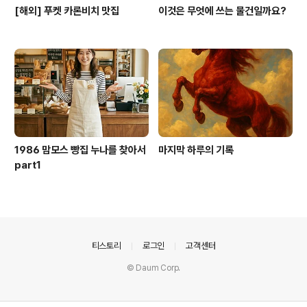
[해외] 푸켓 카론비치 맛집
이것은 무엇에 쓰는 물건일까요?
1986 맘모스 빵집 누나를 찾아서
마지막 하루의 기록
part1
의안내
티스토리
로그인
고객센터
© Daum Corp.