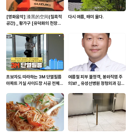
[영화음악] 漆黑的空间(칠흑적
다시 여름, 매미 울다.
공간) _ 황가구 [유덕화의 천장지
구(1990)]
초보자도 따라하는 3M 단열필름
여름철 피부 불청객, 봉와직염 주
아파트 거실 사이드창 시공 전체
의보! _ 유성선병원 정형외과 김의
영상 공개
순 병원장