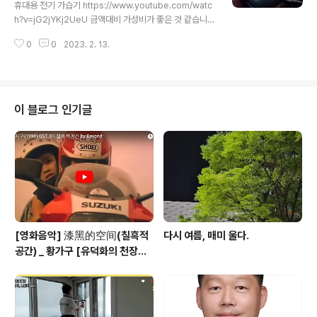
개봉기
휴대용 전기 가습기 https://www.youtube.com/watc
h?v=jG2jYKj2UeU 금액대비 가성비가 좋은 것 같습니
다. 김진호TV https://www.youtube.com/@kimtvo
0
0
2023. 2. 13.
n/videos 김진호TV www.youtube.com #알리익스프
레스 #USB분무기 #미스트분무기 #휴대용가습기 #전기
가습기
이 블로그 인기글
[영화음악] 漆黑的空间(칠흑적
다시 여름, 매미 울다.
공간) _ 황가구 [유덕화의 천장지
구(1990)]