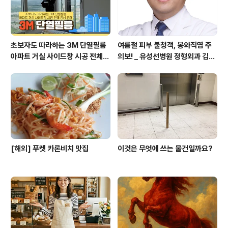
초보자도 따라하는 3M 단열필름
여름철 피부 불청객, 봉와직염 주
아파트 거실 사이드창 시공 전체
의보! _ 유성선병원 정형외과 김의
영상 공개
순 병원장
[해외] 푸켓 카론비치 맛집
이것은 무엇에 쓰는 물건일까요?