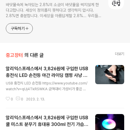
바닷물속에 녹아있는 2.8%의 소금이 바닷물을 썩지않게 한
다고합니다. 세상이 정의롭지 못하다고 생각하지 맙시다.
2.8%면 충분합니다. 이세상을 아름답게할 2.8%... 우리들의
몫입니다.
구독하기
더보기
중고장터
의 다른 글
알리익스프레스에서 3,826원에 구입한 USB
충전식 LED 손전등 야간 라이딩 캠핑 사냥 및
글 내용
실내 플래시 라이트 개봉기
USB 충전식 LED 손전등 https://www.youtube.com/
watch?v=qUj4TkRSWKA 금액대비 가성비가 좋은 것
같습니다. 김진호TV https://www.youtube.com/@ki
0
0
2023. 2. 13.
mtvon/videos 김진호TV www.youtube.com #알리
익스프레스 #LED손전등 #캠핑손전등
알리익스프레스에서 3,826원에 구입한 USB
쿨 미스트 분무기 휴대용 300ml 전기 가습기
글 내용