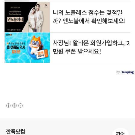
(새창열림)
로그 정보
깐죽닷컴