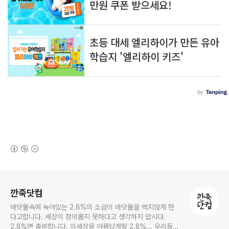
(새창열림)
로그 정보
깐죽닷컴
바닷물속에 녹아있는 2.8%의 소금이 바닷물을 썩지않게 한
다고합니다. 세상이 정의롭지 못하다고 생각하지 맙시다.
2.8%면 충분합니다. 이세상을 아름답게할 2.8%... 우리들의