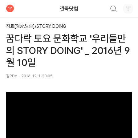
검색하기
깐죽닷컴
티스토리
자료[영상.방송]/STORY DOING
꿈다락 토요 문화학교 '우리들만
의 STORY DOING' _ 2016년 9
월 10일
김PDc
2016. 12. 1. 20:05