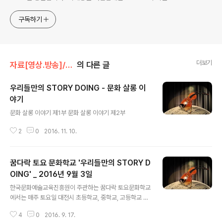
몫입니다.
구독하기
더보기
자료[영상.방송]/STORY DOING
의 다른 글
우리들만의 STORY DOING - 문화 살롱 이
야기
글 내용
문화 살롱 이야기 제1부 문화 살롱 이야기 제2부
2
0
2016. 11. 10.
꿈다락 토요 문화학교 '우리들만의 STORY D
OING' _ 2016년 9월 3일
글 내용
한국문화예술교육진흥원이 주관하는 꿈다락 토요문화학교
에서는 매주 토요일 대전시 초등학교, 중학교, 고등학교 학
생을 대상으로 전문적인 음악 강사의 수준 높은 교육을 진
4
0
2016. 9. 17.
행하는 우리들만의 STORY DOING 프로그램을 진행한