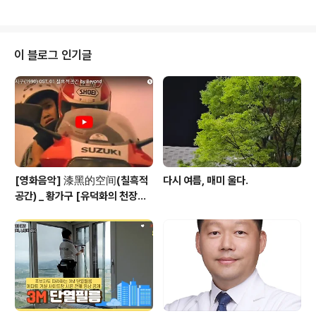
다. 참여를 희망하는 학생 및 학부모는042-826-6042
로 문의 하면 된다. 김PD라디오 방송 프로그램[이미지를
클릭하시면 각 방송 채널로 이동합니다]
이 블로그 인기글
[영화음악] 漆黑的空间(칠흑적
다시 여름, 매미 울다.
공간) _ 황가구 [유덕화의 천장지
구(1990)]