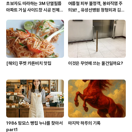
초보자도 따라하는 3M 단열필름
여름철 피부 불청객, 봉와직염 주
아파트 거실 사이드창 시공 전체
의보! _ 유성선병원 정형외과 김의
영상 공개
순 병원장
[해외] 푸켓 카론비치 맛집
이것은 무엇에 쓰는 물건일까요?
1986 맘모스 빵집 누나를 찾아서
마지막 하루의 기록
part1