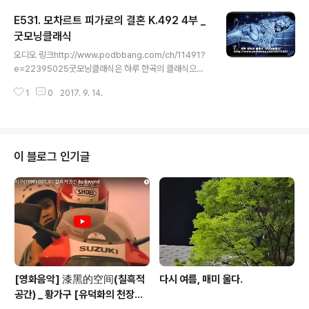
8 http://www.podbbang.com/ch/11491 http://ww
E531. 모차르트 피가로의 결혼 K.492 4부 _
w.podbbang.com/ch/11690
굿모닝클래식
글 내용
오디오 링크http://www.podbbang.com/ch/11491?
e=22395025굿모닝클래식은 하루 한곡의 클래식으로
아침을 열어드립니다.http://www.podbbang.com/ch/
1
0
2017. 9. 14.
11491 상담전화 1544-1266 홈페이지 http://www.3
m365.co.kr http://www.podbbang.com/ch/1058
8 http://www.podbbang.com/ch/11491 http://ww
w.podbbang.com/ch/11690
이 블로그 인기글
[영화음악] 漆黑的空间(칠흑적
다시 여름, 매미 울다.
공간) _ 황가구 [유덕화의 천장지