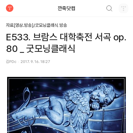
검색하기
깐죽닷컴
티스토리
자료[영상.방송]/굿모닝클래식 방송
E533. 브람스 대학축전 서곡 op.
80 _ 굿모닝클래식
김PDc
2017. 9. 16. 18:27