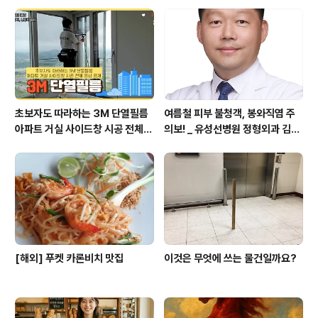
구(1990)]
초보자도 따라하는 3M 단열필름
여름철 피부 불청객, 봉와직염 주
아파트 거실 사이드창 시공 전체
의보! _ 유성선병원 정형외과 김의
영상 공개
순 병원장
[해외] 푸켓 카론비치 맛집
이것은 무엇에 쓰는 물건일까요?