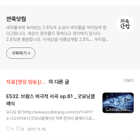
로그 정보
깐죽닷컴
바닷물속에 녹아있는 2.8%의 소금이 바닷물을 썩지않게 한
다고합니다. 세상이 정의롭지 못하다고 생각하지 맙시다.
2.8%면 충분합니다. 이세상을 아름답게할 2.8%... 우리들의
몫입니다.
구독하기
더보기
자료[영상.방송]/굿모닝클래식 방송
의 다른 글
E532. 브람스 비극적 서곡 op.81 _ 굿모닝클
래식
글 내용
오디오 링크http://www.podbbang.com/ch/11491?
e=22395812굿모닝클래식은 하루 한곡의 클래식으로
아침을 열어드립니다.http://www.podbbang.com/ch/
1
0
2017. 9. 15.
11491 상담전화 1544-1266 홈페이지 http://www.3
m365.co.kr http://www.podbbang.com/ch/1058