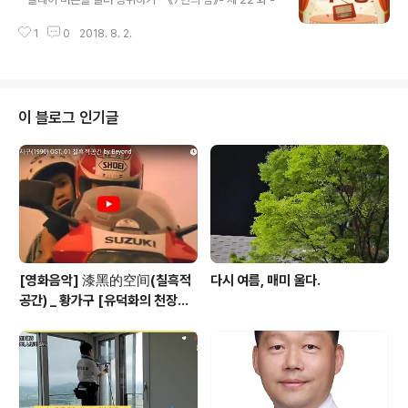
1
0
2018. 8. 2.
이 블로그 인기글
[영화음악] 漆黑的空间(칠흑적
다시 여름, 매미 울다.
공간) _ 황가구 [유덕화의 천장지
구(1990)]