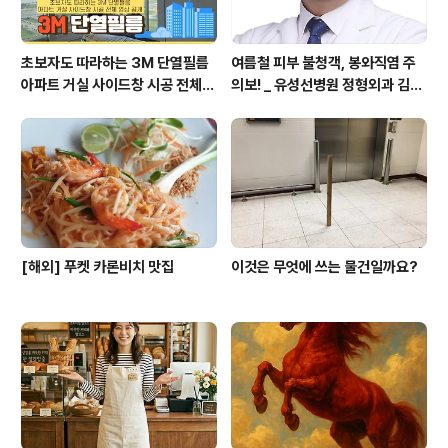
초보자도 따라하는 3M 단열필름
여름철 피부 불청객, 봉와직염 주
아파트 거실 사이드창 시공 전체
의보! _ 유성선병원 정형외과 김의
영상 공개
순 병원장
[해외] 푸켓 카론비치 맛집
이것은 무엇에 쓰는 물건일까요?