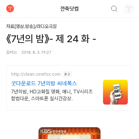
검색하기
깐죽닷컴
티스토리
자료[영상.방송]/라디오극장
《7년의 밤》- 제 24 화 -
김PDc
2018. 8. 3. 19:27
http://clean.cinefox.com
광고
굿다운로드 7년의밤 씨네폭스
7년의밤, HD고화질 영화, 애니, TV시리즈
합법다운, 스마트폰 실시간감상.