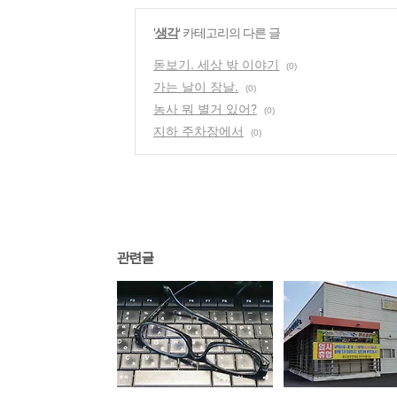
'
생각
' 카테고리의 다른 글
돋보기. 세상 밖 이야기
(0)
가는 날이 장날.
(0)
농사 뭐 별거 있어?
(0)
지하 주차장에서
(0)
관련글