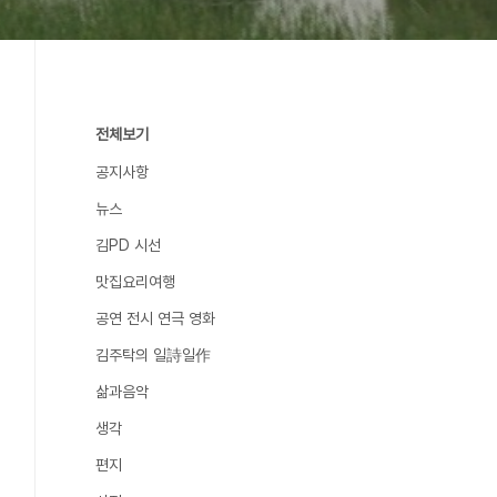
전체보기
공지사항
뉴스
김PD 시선
맛집요리여행
공연 전시 연극 영화
김주탁의 일詩일作
삶과음악
생각
편지