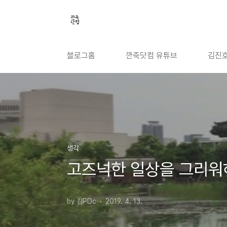
본문 바로가기
블로그홈
깐죽닷컴 유튜브
김진호
생각
고즈넉한 일상을 그리워
by 김PDc
2019. 4. 13.