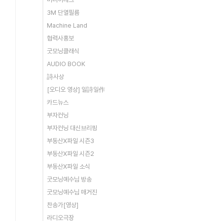
3M 단열필름
Machine Land
협력사홍보
굿모닝클래식
AUDIO BOOK
詩사상
[오디오 영상] 일詩일作
카드뉴스
부자컨닝
부자컨닝 대신브리핑
부동산X파일 시즌3
부동산X파일 시즌2
부동산X파일 소식
굿모닝예수님 방송
굿모닝예수님 매거진
찬송가[영상]
라디오극장