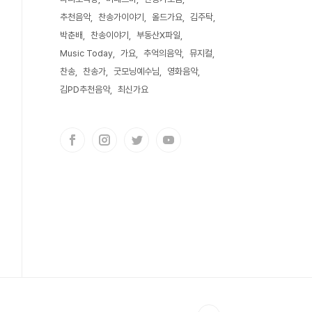
추천음악
찬송가이야기
올드가요
김주탁
박춘배
찬송이야기
부동산X파일
Music Today
가요
추억의음악
뮤지컬
찬송
찬송가
굿모닝예수님
영화음악
김PD추천음악
최신가요