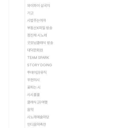
와이파이 삼국지
기고
시밥주는여자
부동산X파일 방송
정진채 시노래
굿모닝클래식 방송
대덕문화원
TEAM SPARK
STORY DOING
투데이詩뮤직
우현의시
꽃피는 시
시시콜콜
클래식 詩여행
음악
시노래예술마당
인디음악축전