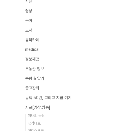
사진
영상
육아
도서
음악카페
medical
정보제공
부동산 정보
쿠팡 & 알리
중고장터
동맥 50년, 그리고 지금 여기
자료[영상.방송]
아내의 농장
생각대로
미디어테크