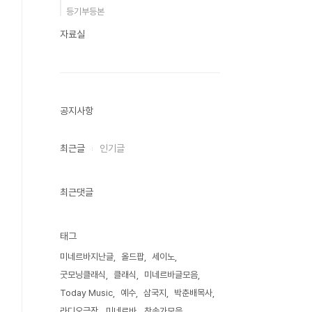
등기부등본
자료실
공지사항
최근글
인기글
최근댓글
태그
미네르바지난글
올드팝
세이노
굿모닝클래식
클래식
미네르바글모음
Today Music
예수
삼국지
박춘배목사
라디오극장
미네르바
찬송가모음