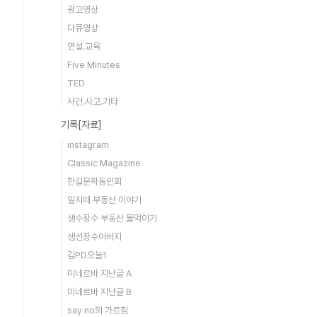
광고영상
다큐영상
연설.교육
Five Minutes
TED
사건.사고.기타
기록[자료]
instagram
Classic Magazine
한길문학동인회
일지매 부동산 이야기
생수장수 부동산 물먹이기
생선장수아버지
김PD오늘1
미네르바 지난글 A
미네르바 지난글 B
say no의 가르침