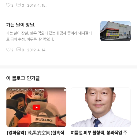
데 어느덧 세상이 흐리게 보이더니 이제는 추억마저 가물
2
0
2019. 4. 15.
거렸다. 돋보기를 권하는 안경사. 잊었던 세월의 기억과 지
천명의 서글픔 그리고 육신의 나약함 이 모든 것이 돋보기
를 통해 또렷하게 보이기 시작했다.
가는 날이 장날.
글 내용
가는 날이 장날. 한우 먹으러 갔는데 공사 중이라 돼지갈비
로 급히 수정. 아무튼, 잘 먹었다.
2
0
2019. 4. 14.
이 블로그 인기글
[영화음악] 漆黑的空间(칠흑적
여름철 피부 불청객, 봉와직염 주