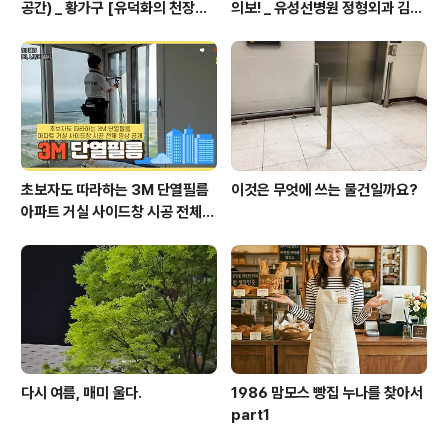
공간) _ 황가구 [유덕화의 천장지
의보! _ 유성선병원 정형외과 김의
구(1990)]
순 병원장
초보자도 따라하는 3M 단열필름
이것은 무엇에 쓰는 물건일까요?
아파트 거실 사이드창 시공 전체
영상 공개
다시 여름, 매미 울다.
1986 맘모스 빵집 누나를 찾아서
part1