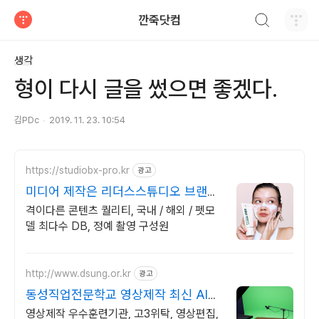
검색하기
깐죽닷컴
티스토리
생각
형이 다시 글을 썼으면 좋겠다.
김PDc
2019. 11. 23. 10:54
https://studiobx-pro.kr
광고
미디어 제작은 리더스스튜디오 브랜드
필름 무료 서비스
격이다른 콘텐츠 퀄리티, 국내 / 해외 / 펫모
델 최다수 DB, 정예 촬영 구성원
http://www.dsung.or.kr
광고
동성직업전문학교 영상제작 최신 AI활
용 기능 습득
영상제작 우수훈련기관, 고3위탁, 영상편집,