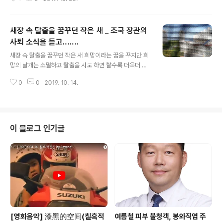
사진첩 세상 밖의 그리움으로 남은 지 오래 무덤가에 눈물
한 자락 뿌리고 돌아서는 아내의 어깨가 가련합니다. 이 공
간의 의미를 모르는 아이들은 천진난만하게 마당 한 켠을
새장 속 탈출을 꿈꾸던 작은 새 _ 조국 장관의
나뒹굴고 포근함을 안겨주는 고향이 그래도 그곳에 남아있
기에 안심합니다. 아무도 살지 않는 이 공간의 기억을 다시
사퇴 소식을 듣고…….
글 내용
금 묻고 돌아갑니다. [슈퍼앤슈퍼 - 홈] 최고의 제품, 최고
새장 속 탈출을 꿈꾸던 작은 새 희망이라는 꿈을 꾸지만 희
의 기술로 당신의 회사를 책임집니다 superandsuper.
망의 날개는 소멸하고 탈출을 시도 하면 할수록 더욱더 촘
modoo.at 인터넷마케팅, 부동산컨설팅, 영상제작, 홈피
촘한 그물로 빠져든다. 더럽고 아니 꼬아도 비굴한 삶 만은
제작, 블로그제작, 제작홍보, 방송제작, 인터넷쇼핑몰
0
0
2019. 10. 14.
살지 말자고 다짐하면서도 또다시 철창 안에 새가 되어 혼
잣말을 읊조린다. 외침도 아니고, 절규도 아니고, 몸부림도
아니다. 그저 나부낌이다. - 김진호 - 조국 장관의 사퇴 소
식을 듣고……. [슈퍼앤슈퍼 - 홈] 최고의 제품, 최고의 기
술로 당신의 회사를 책임집니다 superandsuper.modo
이 블로그 인기글
o.at 인터넷마케팅, 부동산컨설팅, 영상제작, 홈피제작, 블
로그제작, 제작홍보, 방송제작, 인터넷쇼핑몰
[영화음악] 漆黑的空间(칠흑적
여름철 피부 불청객, 봉와직염 주