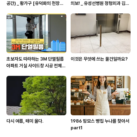
공간) _ 황가구 [유덕화의 천장지
의보! _ 유성선병원 정형외과 김의
구(1990)]
순 병원장
초보자도 따라하는 3M 단열필름
이것은 무엇에 쓰는 물건일까요?
아파트 거실 사이드창 시공 전체
영상 공개
다시 여름, 매미 울다.
1986 맘모스 빵집 누나를 찾아서
part1