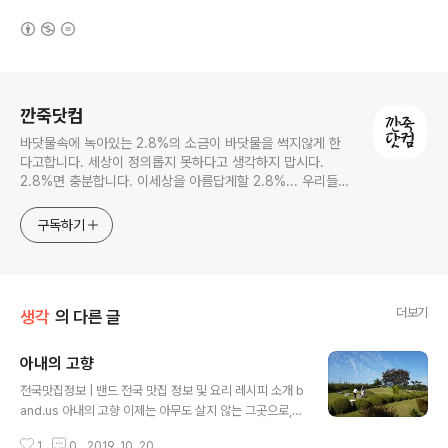
(새창열림)
로그 정보
깐죽닷컴
바닷물속에 녹아있는 2.8%의 소금이 바닷물을 썩지않게 한
다고합니다. 세상이 정의롭지 못하다고 생각하지 맙시다.
2.8%면 충분합니다. 이세상을 아름답게할 2.8%... 우리들의
몫입니다.
구독하기
더보기
생각
의 다른 글
아내의 고향
글 내용
전국맛집정보 | 밴드 전국 맛집 정보 및 요리 레시피 소개 b
and.us 아내의 고향 이제는 아무도 살지 않는 그곳으로,
유년의 기억 여행을 떠납니다. 아버지도, 어머니도 추억의
1
0
2019. 10. 20.