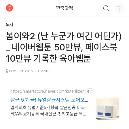
검색하기
깐죽닷컴
티스토리
도서
봄이와2 (난 누군가 여긴 어딘가)
_ 네이버웹툰 50만뷰, 페이스북
10만뷰 기록한 육아웹툰
김PDc
2020. 5. 18. 22:00
https://smartstore.naver.com/ksterilizer
광고
살균 5분 끝! 듀얼살균시스템 도어포켓
선반
업계최초 유럽기준5개항목 살균인증 미국
FDA의료기등록 국내살균력 최고등급 특허
제품