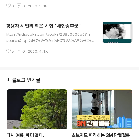
럼 아이를 낳고 첫 2년 간 매 순간순간 육아를 하면서 느끼
0
0
2020. 5. 18.
는 한 여성의 감정, 순간들을 생생하 게 포착한 육아 기록
만화에요. 서울에 살던 작가는 결혼 후 지방도시로 내려와
아이를 낳고 지내게 된다. 결혼도 치음, 육아도 처음인 작가
장용자 시인의 작은 시집 "새집증후군"
가 아이를 처음 키우며 만나는 잔란한 순간과 경이로움과
글 내용
함께 여성들이 육아를 하면서 겪는 내적 같등, 남편과의 갈
https://ridibooks.com/books/2885000066?_s=
등, 사회 구조와 제도의 모순까지 질 문하게 되는 과정이 담
search&_q=%EC%9E%A5%EC%9A%A9%EC%9
겨 있어요. 네이버웹툰 50만뷰, 페이스북 10만뷰, 네이버
E%90 새집증후군 “가수가 싱글음반을 음원으로 판다면,
블로그의 돌째고민편은 네이버 메인에 오르면서단 하루만
5
0
2020. 4. 17.
시인은 작은시집을 전자책으로 판다”전자책 전문출판사
에 6만뷰를 기독하는 등 매회 육아를 둔러싼 진솔한 이야
에서 새롭게 기획하는 '작은시집' 시리즈.스마트기기 스크
기들이 화제가 되었어요. ..
린으로 읽기에 최적화된 PDF 전자책 시집. "싱글판" 시집
속에 시 8편, 시인의 얼굴 (화보), 시작노트 등을 담았습... r
idibooks.com 책 소개 “가수가 싱글음반을 음원으로 판
이 블로그 인기글
다면, 시인은 작은시집을 전자책으로 판다” 전자책 전문출
판사 에서 새롭게 기획하는 '작은시집' 시리즈. 스마트기기
스크린으로 읽기에 최적화된 PDF 전자책 시집. "싱글판"
시집 속에 시 8편, 시인의 얼굴 (화보), 시작..
다시 여름, 매미 울다.
초보자도 따라하는 3M 단열필름