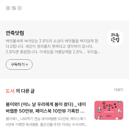
(새창열림)
로그 정보
깐죽닷컴
바닷물속에 녹아있는 2.8%의 소금이 바닷물을 썩지않게 한
다고합니다. 세상이 정의롭지 못하다고 생각하지 맙시다.
2.8%면 충분합니다. 이세상을 아름답게할 2.8%... 우리들의
몫입니다.
구독하기
더보기
도서
의 다른 글
봄이와1 (어느 날 우리에게 봄이 왔다) _ 네이
버웹툰 50만뷰, 페이스북 10만뷰 기록한 육
글 내용
아웹툰
봄이와1 _ 나눠먹기 연습 네이버웹툰 50만뷰, 페이스북 1
0만뷰 기록한 육아웹툰. 출산선물 추천! 이라는 수식어처