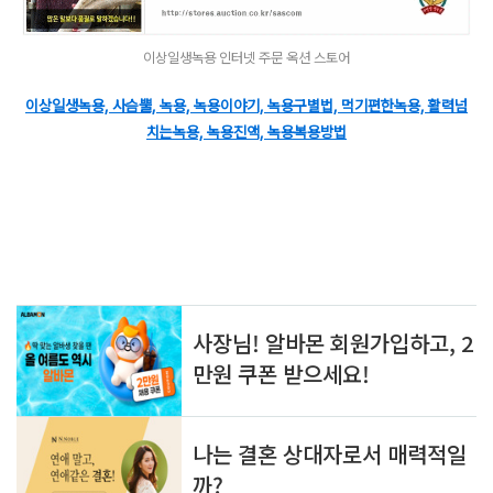
이상일생녹용 인터넷 주문 옥션 스토어
이상일생녹용, 사슴뿔, 녹용, 녹용이야기, 녹용구별법, 먹기편한녹용, 활력넘
치는녹용, 녹용진액, 녹용복용방법