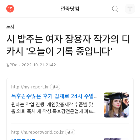
검색하기
깐죽닷컴
티스토리
도서
시 밥주는 여자 장용자 작가의 디
카시 '오늘이 기록 중입니다'
김PDc
2022. 10. 21. 21:42
http://my-report.kr
광고
독후감수많은 후기 업체로 24시 주말
상담 가능 저렴
원하는 작업 진행. 개인맞춤제작 수준별 맞
춤.의뢰 즉시 새 작성.독후감전문업체 파트별
전문가/학석박논문경우 정교수출신 진행/보
안 보장/각종 모든 문서/24시진행
http://m.reportworld.co.kr
광고