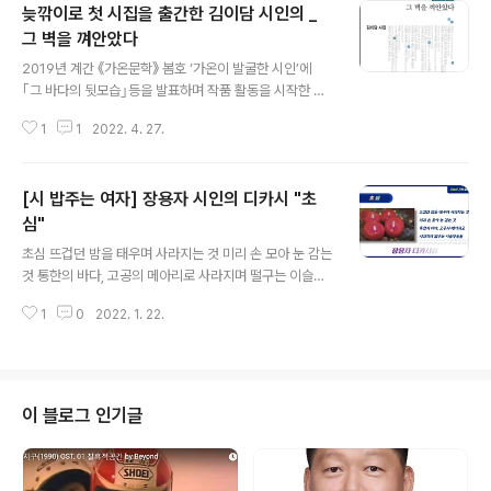
늦깎이로 첫 시집을 출간한 김이담 시인의 _
그 벽을 껴안았다
글 내용
2019년 계간 《가온문학》 봄호 ‘가온이 발굴한 시인’에
｢그 바다의 뒷모습｣등을 발표하며 작품 활동을 시작한 김
이담 시인의 첫 시집이다. 일찍이 대전 고교연합 문학 동아
1
1
2022. 4. 27.
리 ‘동맥’의 1세대로 활동한 바 있는 시인은 “노동현장에서
밥을 빌며 세월을 파먹었으나 시는 나의 운명, 다시 시가 내
게로 왔다.”(시인의 말)고 한다. 거미가 “일생 창자를 녹여/
[시 밥주는 여자] 장용자 시인의 디카시 "초
실로 엮은 집”을 짓듯 객지의 바람골목을 떠돌며 오랜 담금
질로 지어 올린 그의 언어 감각과 상상력은 편편히 밀도가
심"
글 내용
깊다. 설움도 눈물도 마른 소금꽃처럼, 피와 울음을 말린 북
초심 뜨겁던 밤을 태우며 사라지는 것 미리 손 모아 눈 감는
처럼, 인간의 삶에 드리워진 절절한 아픔을 녹여내 자연 이
것 통한의 바다, 고공의 메아리로 사라지며 떨구는 이슬방
치로 되돌아보는 시세계가 오롯이 담겨 있다. 시인은 늦깎
울들 장용자 디카시집 「오늘이 기록 중입니다」중에서 #장
이로 첫 시집을 출간하는 소회를 이렇게 전한다. “‘첫’이란
1
0
2022. 1. 22.
용자 #장용자작가 #장용자시인 #오늘이기록중입니다 #
말, 눈물겹..
신작시집 #디카시집 #장용자디카시 #시밥주는여자 #디
카시시인선 #초심 최고의 기술을 보유한 중.소상공인의 놀
이터 미디어테크 http://media-tech.kr 대한민국 최고의
기술 미디어테크 대한민국 최고의 기술이 한자리에 모여있
이 블로그 인기글
습니다. 고객의 삶에 빛과 소금이되는 미디어테크는 더욱
더 신뢰할 수 있는 제품으로 고객의 믿음에 보답하겠습니
다. media-tech.kr