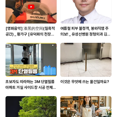
[영화음악] 漆黑的空间(칠흑적
여름철 피부 불청객, 봉와직염 주
공간) _ 황가구 [유덕화의 천장지
의보! _ 유성선병원 정형외과 김의
구(1990)]
순 병원장
초보자도 따라하는 3M 단열필름
이것은 무엇에 쓰는 물건일까요?
아파트 거실 사이드창 시공 전체
영상 공개