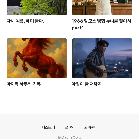
다시 여름, 매미 울다.
1986 맘모스 빵집 누나를 찾아서
part1
마지막 하루의 기록
아침이 올 때까지
의안내
티스토리
로그인
고객센터
© Daum Corp.