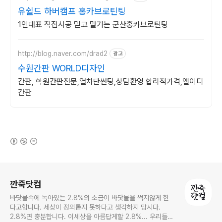
유쉴드 하버캠프 홍카브로틴팅
1인대표 직접시공 믿고 맡기는 군산홍카브로틴팅
http://blog.naver.com/drad2
광고
수원간판 WORLD디자인
간판, 학원간판전문,열차단썬팅,상담환영 합리적가격,엘이디
간판
(새창열림)
로그 정보
깐죽닷컴
바닷물속에 녹아있는 2.8%의 소금이 바닷물을 썩지않게 한
다고합니다. 세상이 정의롭지 못하다고 생각하지 맙시다.
2.8%면 충분합니다. 이세상을 아름답게할 2.8%... 우리들의