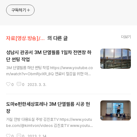
몫입니다.
구독하기
더보기
자료[영상.방송]/3M 단열필름
의 다른 글
성남시 관공서 3M 단열필름 1일차 전면창 하
단 썬팅 작업
글 내용
3M 단열필름 하단 썬팅 작업 https://www.youtube.co
m/watch?v=ObmRjvXR_8Q 연료비 절감을 위한 마지
막 선택, 보온 및 단열을 한꺼번에 잡는다. 냉방비, 난방비
0
0
2023. 3. 3.
를 한꺼번에 절감한다. Shorts 영상 https://youtube.c
om/shorts/O6TI4cAhR8c?feature=share 김진호
TV https://www.youtube.com/@kimtvon/videos
도마e편한세상포레나 3M 단열필름 시공 현
김진호TV www.youtube.com #건물썬팅 #3M단열필
름 #안전필름 #단열필름 #방범필름 #썬팅시공 #건물썬
장
글 내용
팅시공 #연료비절감 #전기세절감방법 #도시가스절감방
거실 안방 다용도실 주방 김진호TV https://www.youtu
법
be.com/@kimtvon/videos 김진호TV www.youtub
e.com #아파트단열필름 #사무실단열필름 #카페단열필
0
0
2023. 2. 14.