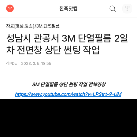
검색하기
깐죽닷컴
티스토리
자료[영상.방송]/3M 단열필름
성남시 관공서 3M 단열필름 2일
차 전면창 상단 썬팅 작업
김PDc
2023. 3. 5. 18:55
3M 단열필름 상단 썬팅 작업 전체영상
https://www.youtube.com/watch?v=LPStrt-9-UM