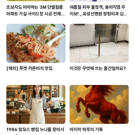
초보자도 따라하는 3M 단열필름
여름철 피부 불청객, 봉와직염 주
아파트 거실 사이드창 시공 전체
의보! _ 유성선병원 정형외과 김의
영상 공개
순 병원장
[해외] 푸켓 카론비치 맛집
이것은 무엇에 쓰는 물건일까요?
1986 맘모스 빵집 누나를 찾아서
마지막 하루의 기록