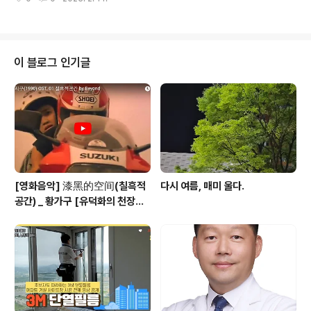
름 #식당단열필름 #빌딩단열필름 #커피숍단열필름 #사
무실단열필름 #대전단열필름시공 #단열필름시공 #대전3
M단열필름 #3M단열필름시공
이 블로그 인기글
[영화음악] 漆黑的空间(칠흑적
다시 여름, 매미 울다.
공간) _ 황가구 [유덕화의 천장지
구(1990)]