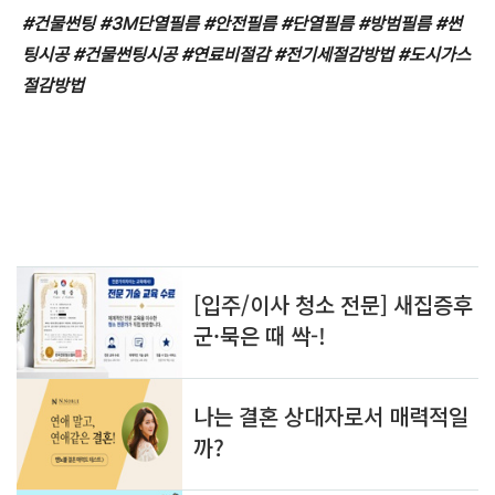
#건물썬팅 #3M단열필름 #안전필름 #단열필름 #방범필름 #썬
팅시공 #건물썬팅시공 #연료비절감 #전기세절감방법 #도시가스
절감방법