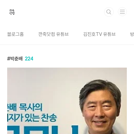
본문 바로가기
블로그홈
깐죽닷컴 유튜브
김진호TV 유튜브
박춘배
224