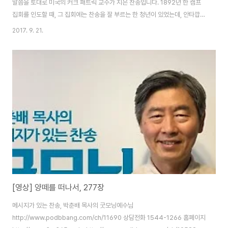
말씀을 토대로 미국의 커크 패트릭 교수가 지은 찬송입니다. 1892년 한 캠프
집회를 인도할 때, 그 집회에는 찬송을 잘 부르는 한 청년이 있었는데, 안타깝게
도 그는 아직 그리스도인이 아니었습니다. 커크 패트릭 교수는 그가 크리스천
2017. 9. 21.
이 되기를 바랐으나 변화가 없었습니다. 날마다 그를 위해 기도하던 어느 새벽
에 교수님은 한 시가 떠올랐습니다. “하나님으로부터 멀리 떠나 방황하던 나 이
제 집으로 돌아옵니다.” 여러분! 사랑하는 아버지의 품으로 방황하던 자식이 돌
아오는 장면이 아름답지 않습니까? 사실 육신의 아버지라면 방탕한 자식을 쉽
게 받아주기는 어려울 것입니다. 그러나 우리 주님은 멀리 떨어져 있는 자식을
보고 달려가 목을 끌..
[영상] 양떼를 떠나서, 277장
메시지가 있는 찬송, 박춘배 목사의 굿모닝예수님
http://www.podbbang.com/ch/11690 상담전화 1544-1266 홈페이지