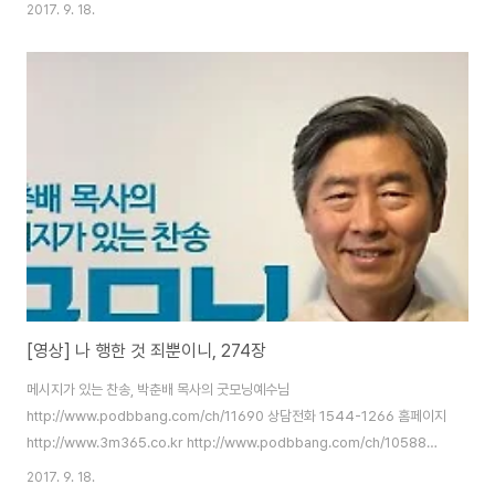
도 결혼 전날 밤 배가 침몰하여 내일 결혼할 여인이 물에 빠져 죽는 슬픔을 겪게
2017. 9. 18.
됩니다. 큰 슬픔에 빠진 그는 캐나다로 이주하게 되는데, 어느 날 고국에 계신
어머니가 중한 병에 걸렸다는 소식을 듣고 하나님께 간절히 기도했습니다. “주
님, 어머니를 고쳐 주시면 평생 하나님의 영광을 위해 살겠습니다” 그가 이렇게
기도했을 때 그의 마음에 한없는 위로와 평화가 찾아왔고, 어머니가 회복되었
다는 소식을 듣게 됩니다. 어머니 한 사람을 위로하고 용기를 북돋아 드리기 위
해 쓴 이 찬송은 이..
[영상] 나 행한 것 죄뿐이니, 274장
메시지가 있는 찬송, 박춘배 목사의 굿모닝예수님
http://www.podbbang.com/ch/11690 상담전화 1544-1266 홈페이지
http://www.3m365.co.kr http://www.podbbang.com/ch/10588
http://www.podbbang.com/ch/11491
2017. 9. 18.