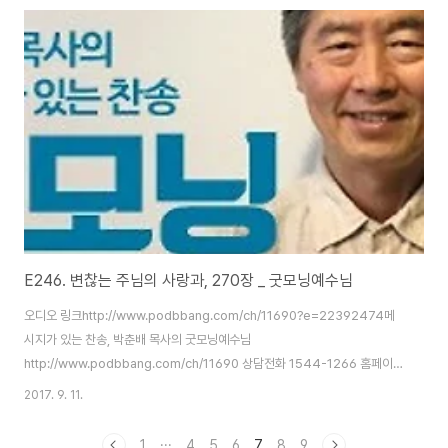
http://www.podbbang.com/ch/11690
E246. 변찮는 주님의 사랑과, 270장 _ 굿모닝예수님
오디오 링크http://www.podbbang.com/ch/11690?e=22392474메
시지가 있는 찬송, 박춘배 목사의 굿모닝예수님
http://www.podbbang.com/ch/11690 상담전화 1544-1266 홈페이지
http://www.3m365.co.kr http://www.podbbang.com/ch/10588
2017. 9. 11.
http://www.podbbang.com/ch/11491
http://www.podbbang.com/ch/11690
1
···
4
5
6
7
8
9