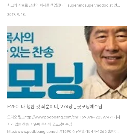
최고의 기술로 당신의 회사를 책임집니다 superandsuper.modoo.at 인터
넷마케팅, 부동산컨설팅, 영상제작, 홈피제작, 블로그제작, 제작홍보, 방송제작,
2017. 9. 18.
인터넷쇼핑몰
E250. 나 행한 것 죄뿐이니, 274장 _ 굿모닝예수님
오디오 링크http://www.podbbang.com/ch/11690?e=22397471메시
지가 있는 찬송, 박춘배 목사의 굿모닝예수님
http://www.podbbang.com/ch/11690 상담전화 1544-1266 홈페이지