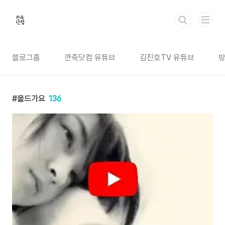
본문 바로가기
블로그홈
깐죽닷컴 유튜브
김진호TV 유튜브
올드가요
136