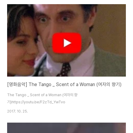
[영화음악] The Tango _ Scent of a Woman (여자의 향기)
The Tango _ Scent of a Woman (여자의 향
기)https://youtu.be/F2zTd_YwTvo
2017. 10. 25.