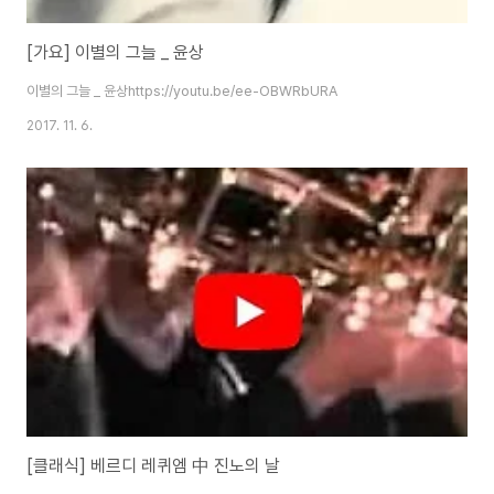
[가요] 이별의 그늘 _ 윤상
이별의 그늘 _ 윤상https://youtu.be/ee-OBWRbURA
2017. 11. 6.
[클래식] 베르디 레퀴엠 中 진노의 날