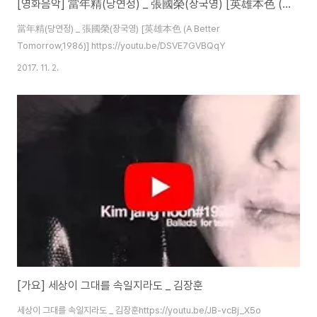
[영화음악] 當年精(당연정) _ 張國榮(장국영) [英雄本色 (A Better Tomorrow,1986)]
當年精(당연정) _ 張國榮(장국영) [英雄本色 (A Better
Tomorrow,1986)] https://youtu.be/DSVE7GVBQqY
2017. 11. 2.
[가요] 세상이 그대를 속일지라도 _ 김장훈
세상이 그대를 속일지라도 _ 김장훈https://youtu.be/JB-vcBj_X5o