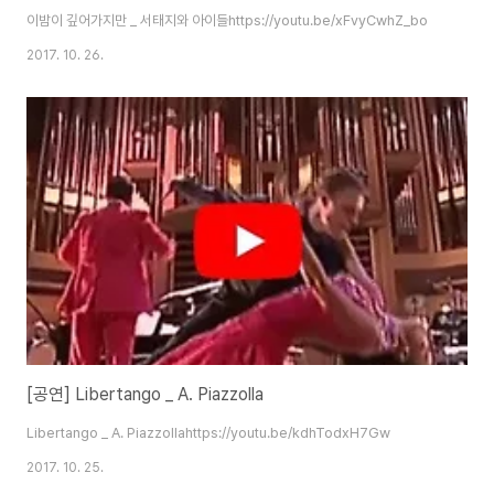
이밤이 깊어가지만 _ 서태지와 아이들https://youtu.be/xFvyCwhZ_bo
2017. 10. 26.
[공연] Libertango _ A. Piazzolla
Libertango _ A. Piazzollahttps://youtu.be/kdhTodxH7Gw
2017. 10. 25.