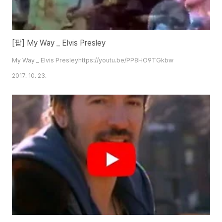
[팝] My Way _ Elvis Presley
My Way _ Elvis Presleyhttps://youtu.be/PP8HO9TGkbw
2017. 10. 23.