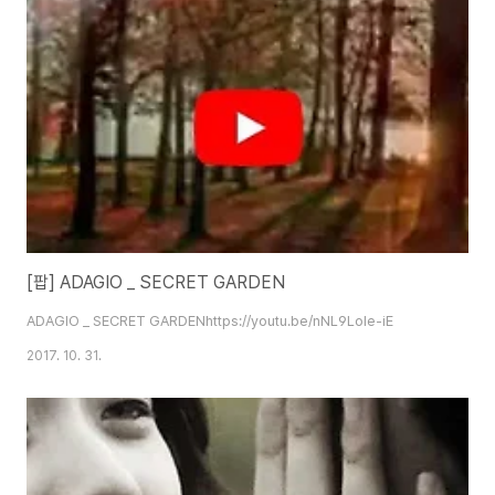
그때부터 - 박새별
[팝] ADAGIO _ SECRET GARDEN
ADAGIO _ SECRET GARDENhttps://youtu.be/nNL9Lole-iE
2017. 10. 31.