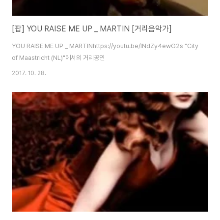
[팝] YOU RAISE ME UP _ MARTIN [거리음악가]
YOU RAISE ME UP _ MARTINhttps://youtu.be/lNdZy4ewG2s "City
of Maastricht (NL)"에서의 거리공연
2017. 10. 28.