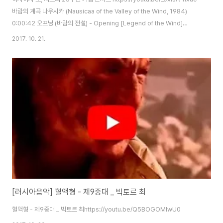
바람의 계곡 나우시카 (Nausicaa of the Valley of the Wind, 1984)
0:00:42 오프닝 (바람의 전설) - Opening [Legend of the Wind]
0:03:07 레퀴엠 (Requiem) 0:04:26 메브와 콜벳의 전투 (A Battle
2017. 10. 21.
Between Mehve and Corvette) 0:05:50 지난 날들 (Days Long
Gone) 0:07:10 새 사람 (Bird Person) 원령공주 (Mononoke Hime,
1997) 0:11:32 아시타카 전기 (Tale of Ashitaka) 0:13:51 재앙신 (The
Curse God) 0:16:14 원령공..
[러시아음악] 혈액형 - 제9중대 _ 빅토르 최
혈액형 - 제9중대 _ 빅토르 최https://youtu.be/Q5BOGOMIwU0