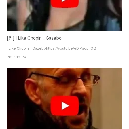
[팝] I Like Chopin _ Gazebo
I Like Chopin _ Gazebohttps://youtu.be/eDiPsdpIjGQ
2017. 10. 29.