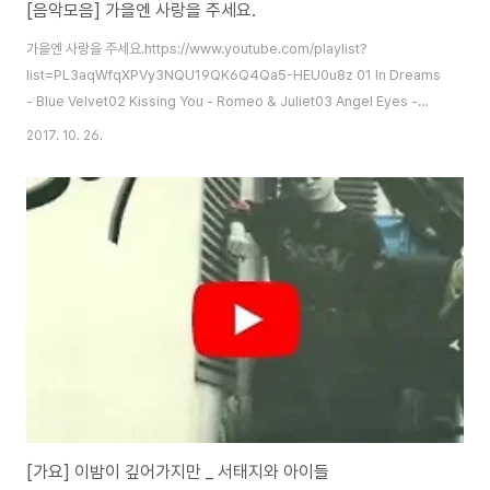
[음악모음] 가을엔 사랑을 주세요.
가을엔 사랑을 주세요.https://www.youtube.com/playlist?
list=PL3aqWfqXPVy3NQU19QK6Q4Qa5-HEU0u8z 01 In Dreams
- Blue Velvet02 Kissing You - Romeo & Juliet03 Angel Eyes -
Leaving Las Vegas04 Shape Of My Heart - Sting05 My One And
2017. 10. 26.
Only Love - Leaving Las Vegas06 Piano Solo - Love Affair07
Winter Story - Love Letter08 Love Theme - While You Were
Sleeping09 Come What May - Moulin Rouge
[가요] 이밤이 깊어가지만 _ 서태지와 아이들