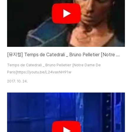
[뮤지컬] Temps de Catedrali _ Bruno Pelletier [Notre Dame De Paris]
Temps de Catedrali _ Bruno Pelletier [Notre Dame De
Paris]https://youtu.be/L24vaxNH91w
2017. 10. 24.