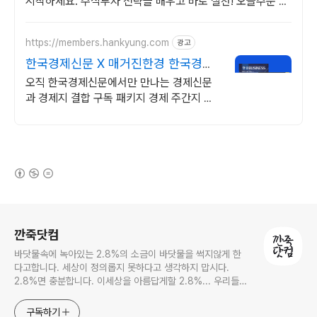
시작하세요. 주식투자 전략을 배우고 바로 실천! 오늘주문 내
일도착 로켓배송으로 시작하세요.
https://members.hankyung.com
광고
한국경제신문 X 매거진한경 한국경제
본사 공식 구독처
오직 한국경제신문에서만 만나는 경제신문
과 경제지 결합 구독 패키지 경제 주간지 한
경비즈니스 및 고품격 재테크 월간지 한경머
니 2종 중 택1
(새창열림)
로그 정보
깐죽닷컴
바닷물속에 녹아있는 2.8%의 소금이 바닷물을 썩지않게 한
다고합니다. 세상이 정의롭지 못하다고 생각하지 맙시다.
2.8%면 충분합니다. 이세상을 아름답게할 2.8%... 우리들의
몫입니다.
구독하기