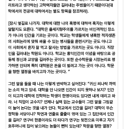
리트라고 생각하는) 고학력자들만 길러내는 주범들이기 때문이다(대
학에서의 전공에 대하여서는 별도 항목을 참조하라).
[잠시 옆길로 나가자. 대학에 대한 나의 혹평에 대하여 혹자는 이렇게
말할지도 모른다. “대학은 출세지향주의를 가르치는 비인격적인 장소
가 아니라 인간을 기르는 곳이다. 학교는 학생들에게 냉혹한 적자생존
의 사회논리에 맞춰 싸울 수 있는 병사들을 훈련시키는 곳도 아니고
이 사회에서 혼자 잘 먹고 잘사는 방법을 가르치는 곳도 아니다. 직장
인을 길러내는 학원도 아니다. 학교는 홍익인간의 이념을 바탕으로 공
동체 정신과 교양을 길러주는 곳이다. 또한 순수학문을 시장논리로 평
가하면 안되며 특히 대학원은 돈을 더 벌려고 가는 곳이 아니다. 학문
을 향한 열정을 바치고자 가는 곳이다. ”
그런 말을 들을 때 나는 이렇게 반박하고 싶어진다: “귀신 씨나락 까먹
는 소리 하고 있네. 대학을 안 나오면 인간이 되지 못하나 보지? 인간
이 되고자 대학에 진학하는 학생이 한명이라도 있다면 내게 데리고 와
라. 너 직업이 교수지? 언제나 실력 없는 교수들이 그런 말을 그림같
이 늘어 논다는 것을 내가 안다. 학교에서 인간을 길러? 대학이 무슨
청학동 서당이냐? 학연과 연줄로 줄줄이 엮여 있는 그 집단에서 인간
을 길러? 연구비 한푼이라도 더 타다가 연구는 뒷전으로 미루고 자기
호주머니에 집어 넣으려는 놈들이 뻔히 있는데? 학문을 향한 열정?