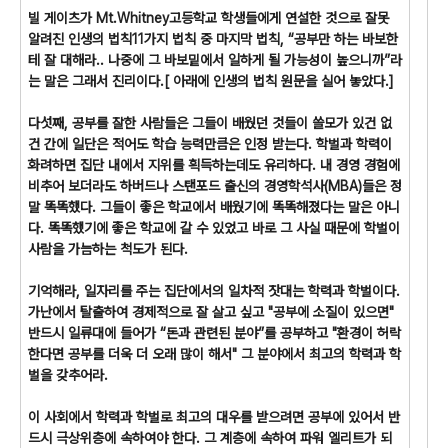
빌 게이츠가 Mt.Whitney고등학교 학생들에게 연설한 것으로 잘못
알려진 인생의 법칙11가지 법칙 중 마지막 법칙, “공부만 하는 바보한
테 잘 대해라.. 나중에 그 바보밑에서 일하게 될 가능성이 높으니까”라
는 말은 그래서 진리이다.[ 아래에 인생의 법칙 원문을 실어 놓았다.]
다섯째, 공부를 잘한 사람들은 그들이 배웠던 것들이 쓸모가 있건 없
건 간에 일단은 적어도 학습 능력만큼은 인정 받는다. 학벌과 학력이
화려하면 집단 내에서 지위를 획득하는데도 유리하다. 내 경영 경험에
비추어 보더라도 하버드나 스탠포드 출신의 경영학석사(MBA)들은 정
말 똑똑했다. 그들이 좋은 학교에서 배웠기에 똑똑해졌다는 말은 아니
다. 똑똑했기에 좋은 학교에 갈 수 있었고 바로 그 사실 때문에 학벌이
사람을 가늠하는 척도가 된다.
기억해라, 일자리를 주는 집단에서의 일차적 잣대는 학력과 학벌이다.
가난에서 탈출하여 경제적으로 잘 살고 싶고 "공부에 소질이 있으면"
반드시 일류대에 들어가 “돈과 관련된 분야”를 공부하고 "환경이 허락
한다면 공부를 더욱 더 오래 많이 해서" 그 분야에서 최고의 학력과 학
벌을 갖추어라.
이 사회에서 학력과 학벌로 최고의 대우를 받으려면 공부에 있어서 반
드시 극상위층에 속하여야 한다. 그 계층에 속하여 파워 엘리트가 되