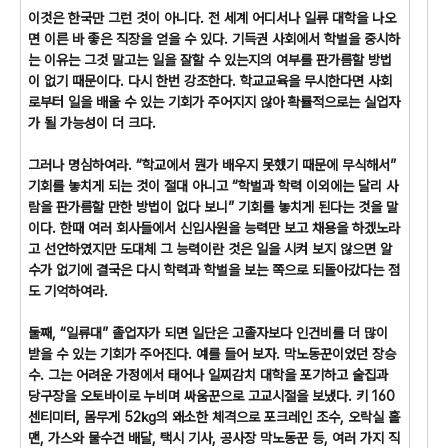
이것은 한국만 그런 것이 아니다. 전 세계 어디서나 일류 대학을 나오
면 이른 바 좋은 직장을 얻을 수 있다. 기득권 사회에서 학벌을 중시하
는 이유는 그것 말고는 일을 잘할 수 있는지의 여부를 판가름할 방법
이 없기 때문이다. 다시 한번 강조한다. 학교교육을 무시한다면 사회
로부터 일을 배울 수 있는 기회가 주어지지 않아 확률적으로는 실업자
가 될 가능성이 더 크다.
그러나 명심하여라. “학교에서 뭔가 배우지 못했기 때문에 무식해서”
기회를 놓치게 되는 것이 절대 아니고 “학벌과 학력 이외에는 달리 사
람을 판가름할 만한 방법이 없다 보니” 기회를 놓치게 된다는 것을 말
이다. 한때 여러 회사들에서 신입사원을 능력만 보고 채용을 하겠노라
고 선언하였지만 도대체 그 능력이란 것은 일을 시켜 보지 않으면 알
수가 없기에 결국은 다시 학력과 학벌을 보는 쪽으로 되돌아갔다는 점
도 기억하여라.
둘째, “일류대” 졸업자가 되면 일단은 고졸자보다 인건비를 더 많이
받을 수 있는 기회가 주어진다. 예를 들어 보자. 막노동꾼이었던 장승
수. 그는 어려운 가정에서 태어나 일찌감치 대학을 포기하고 술집과
당구장을 오토바이로 누비며 싸움꾼으로 고교시절을 보냈다. 키 160
센티미터, 몸무게 52㎏의 왜소한 체격으로 포크레인 조수, 오락실 홀
맨, 가스와 물수건 배달, 택시 기사, 공사장 막노동꾼 등, 여러 가지 직