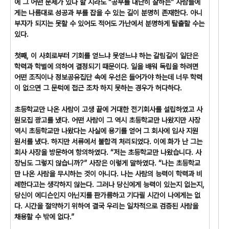
에 그 어떤 문제가 있다 할 지라도 “공부를 대단히 잘하는” 사람들에
게는 나름대로 성공과 부를 잡을 수 있는 길이 분명히 존재한다. 아니
부자가 되지는 못할 수 있어도 적어도 가난에서 분명하게 탈출할 수는
있다.
첫째, 이 사회로부터 기회를 얻느냐 못얻느냐 하는 갈림길이 일단은
학력과 학벌에 의하여 결정되기 때문이다. 일을 배워 독립을 하려면
어떤 조직이나 정보공유집단 속에 우선은 들어가야 하는데 너무 학력
이 없으면 그 문턱에 접근 조차 하지 못하는 경우가 허다하다.
초등학교만 나온 사람이 고생 끝에 거대한 전기회사를 설립하였고 사
원모집 광고를 냈다. 어떤 사람이 그 역시 초등학교만 나왔지만 사장
역시 초등학교만 나왔다는 사실에 용기를 얻어 그 회사에 입사 지원
원서를 냈다. 하지만 서류에서 불합격 처리되었다. 이에 화가 난 그는
회사 사장을 방문하여 항의하였다. “저는 초등학교만 나왔습니다. 사
장님도 그렇지 않습니까?” 사장은 이렇게 말하였다. “나는 초등학교
만 나온 사람을 무시하는 것이 아니다. 나는 사람의 능력이 학력과 비
례한다고는 생각하지 않는다. 그러나 당신에게 능력이 있는지 없는지,
당신이 에디슨인지 아닌지를 판가름하고 기다릴 시간이 나에게는 없
다. 시간을 절약하기 위하여 결국 우리는 일차적으로 검증된 사람을
채용할 수 밖에 없다.”