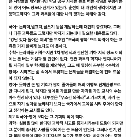
은 사람들을 제외한다면 학교 공부 자체는 돈을 버는 게임을 수행하는
데 있어 어느 정도나 관계가 있는가. 순전히 내 개인적 생각이지만 고
등학교까지의 교과 과목들에 대한 나의 평가는 아래와 같다.
국어- 논리력,발표력,글쓰기 등을 개발하는데 대단히 중요하다. 그러
나 다른 과목들도 그렇지만 학자가 되는데나 필요한 내용들도 많다.
“강남 갔다 돌아온 제비”를 무조건 “조국의 광복”으로 외워야 하는 교
육은 거지 발싸개 보다도 더 못하다.
수학- 논리력을 키워주지만 1차 방정식과 간단한 기하 지식 정도 이외
에는 돈 버는 게임과 별 관련이 없다. 연관 과목의 학자나 엔지니어가
될 지극히 일부 학생들을 제외하면, 고교 때 열심히 공부한 <수학의
정석> 시리즈는 삶 속에서 부딪히는 문제들을 해결하는데 전혀 도움
이 되지 않는다.
영어- 못하면 돈 벌 기회가 많이 줄어들며 해외 여행도 단체관광으로
만 다니게 된다. 하지만 영어를 가르칠 만한 자격을 가진 교사의 수는
아주 한정되어 있다. 대부분은 “무조건 외워라”고 가르치며, 자기 돈
으로 자기 실력을 늘리려기 보다는 국가에서 교육을 시켜 주어야 한다
고 생각하는 교사들도 있다.
제2 외국어-영어 보다는 그 기회의 폭이 적다.
과학- 실험을 많이 한다면 과학적 사고를 증가시키는데 도움이 되지만
그 분야에 종사할 사람들 이외에는 큰 도움이 안된다. 그러나 전기,전
자,물리,화학에 대한 기초지식은 쓸모가 종종 있다. 하지만 어느 중학