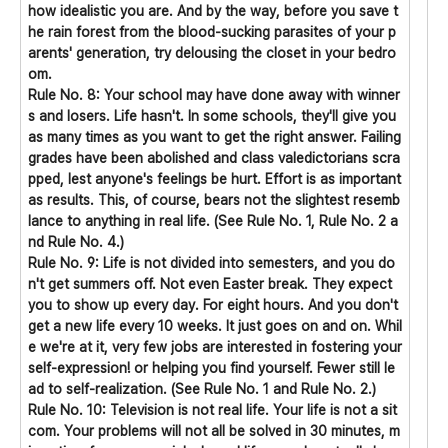
how idealistic you are. And by the way, before you save t
he rain forest from the blood-sucking parasites of your p
arents' generation, try delousing the closet in your bedro
om.
Rule No. 8: Your school may have done away with winner
s and losers. Life hasn't. In some schools, they'll give you
as many times as you want to get the right answer. Failing
grades have been abolished and class valedictorians scra
pped, lest anyone's feelings be hurt. Effort is as important
as results. This, of course, bears not the slightest resemb
lance to anything in real life. (See Rule No. 1, Rule No. 2 a
nd Rule No. 4.)
Rule No. 9: Life is not divided into semesters, and you do
n't get summers off. Not even Easter break. They expect
you to show up every day. For eight hours. And you don't
get a new life every 10 weeks. It just goes on and on. Whil
e we're at it, very few jobs are interested in fostering your
self-expression! or helping you find yourself. Fewer still le
ad to self-realization. (See Rule No. 1 and Rule No. 2.)
Rule No. 10: Television is not real life. Your life is not a sit
com. Your problems will not all be solved in 30 minutes, m