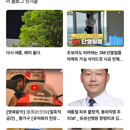
이 블로그 인기글
전반적으로 더 많은 임금을 받을 수 있다. 하지만 주로 일류대 출신들이 그렇다
는 말이고 전체적으..
다시 여름, 매미 울다.
초보자도 따라하는 3M 단열필름
아파트 거실 사이드창 시공 전체
영상 공개
[영화음악] 漆黑的空间(칠흑적
여름철 피부 불청객, 봉와직염 주
공간) _ 황가구 [유덕화의 천장지
의보! _ 유성선병원 정형외과 김의
구(1990)]
순 병원장