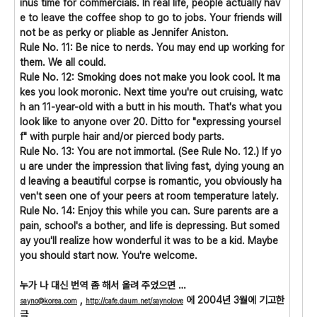
inus time for commercials. In real life, people actually hav
e to leave the coffee shop to go to jobs. Your friends will
not be as perky or pliable as Jennifer Aniston.
Rule No. 11: Be nice to nerds. You may end up working for
them. We all could.
Rule No. 12: Smoking does not make you look cool. It ma
kes you look moronic. Next time you're out cruising, watc
h an 11-year-old with a butt in his mouth. That's what you
look like to anyone over 20. Ditto for "expressing yoursel
f" with purple hair and/or pierced body parts.
Rule No. 13: You are not immortal. (See Rule No. 12.) If yo
u are under the impression that living fast, dying young an
d leaving a beautiful corpse is romantic, you obviously ha
ven't seen one of your peers at room temperature lately.
Rule No. 14: Enjoy this while you can. Sure parents are a
pain, school's a bother, and life is depressing. But somed
ay you'll realize how wonderful it was to be a kid. Maybe
you should start now. You're welcome.
누가 나 대신 번역 좀 해서 올려 주었으면 …
,
에 2004년 3월에 기고한
sayno@korea.com
http://cafe.daum.net/saynolove
글