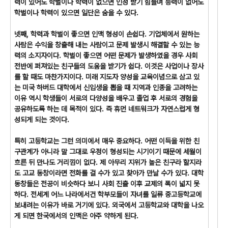
력이 있어도 학벌이나 학력이 없으면 인정 받기 힘들며 능력이 없어도
학벌이나 학력이 있으면 일단은 숨을 수 있다.
넷째, 학력과 학벌이 좋으면 인맥 형성이 손쉽다. 기업체에서 원하는
사람은 수익을 창출해 내는 사람이고 문제 발생시 해결할 수 있는 능
력의 소지자이다. 학벌이 좋으면 어떤 문제가 발생하였을 경우 사회
전반에 퍼져있는 친구들의 도움을 받기가 쉽다. 이것은 사업이나 장사
를 할 때도 마찬가지이다. 미래 지도자 양성을 교육이념으로 삼고 있
는 미국 하버드 대학에서 신입생을 뽑을 때 지역과 인종을 고려하는
이유 역시 학생들이 서로의 다양성을 배우고 졸업 후 서로의 경험을
공유하도록 하는 데 목적이 있다. 즉 휴먼 네트워크가 자연스럽게 형
성되게 되는 것이다.
특히 고등학교는 그런 의미에서 매우 중요하다. 어떤 이득을 위한 친
구관계가 아니라 말 그대로 우정이 형성되는 시기이기 때문에 세월이
흐른 뒤 만나도 거리낌이 없다. 제 아무리 지위가 높은 친구라 할지라
도 고교 동창이라면 전화를 걸 수가 있고 찾아가 만날 수가 있다. 대학
동창들은 전공이 비슷하다 보니 사회 진출 이후 교제의 폭이 넓지 못
하다. 전세계 어느 나라에서건 학부모들이 자녀를 일류 중고등학교에
보내려는 이유가 바로 거기에 있다. 외국에서 고등학교와 대학을 나오
게 되면 한국에서의 인맥은 아주 약하게 된다.