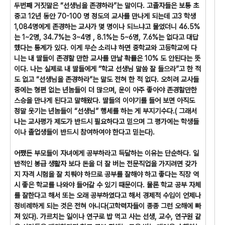
두번째 거짓말은 “선생님을 존경하라”는 말이다. 고졸자들은 보통 초
중고 12년 동안 70-100 명 정도의 교사를 만나게 되는데 고3 학생
1,084명에게 존경하는 교사가 몇 명이나 되느냐고 물었더니 46.5%
는 1~2명, 34.7%는 3~4명 , 8.1%는 5~6명, 7.6%는 없다고 대답
했다는 통계가 있다. 이게 무슨 소리냐 하면 중학교와 고등학교에 다
니는 내 딸들이 존경할 만한 교사를 만날 확률은 10% 도 안된다는 뜻
이다. 나는 실제로 내 딸들에게 “학교 선생님 말씀 잘 들으라”고 한 적
도 없고 “선생님을 존경하라”는 말도 전혀 한 적 없다. 오히려 교사들
중에는 형편 없는 년놈들이 더 많으며, 운이 아주 좋아야 존경할만한
스승을 만나게 된다고 말해왔다. 딸들의 이야기를 들어 보면 아직도
정말 웃기는 년놈들이 “선생님” 행세를 하는 게 부지기수다.( 그래서
나는 교사평가 제도가 반드시 필요하다고 믿으며 그 평가에는 학생들
이나 졸업생들이 반드시 참여하여야 한다고 믿는다).
어쨌든 부모들이 자녀에게 공부하라고 득달하는 이유는 단순하다. 일
반적인 봉급 생활자 보다 돈을 더 잘 버는 전문직업을 가지려면 갖가
지 자격 시험을 잘 치뤄야 하므로 공부를 잘해야 하고 좋다는 직장 역
시 좋은 학교를 나와야 들어갈 수 있기 때문이다. 물론 학교 공부 자체
를 잘한다고 해서 또는 오래 공부하였다고 해서 경제적 수입이 언제나
정비례하게 되는 것은 전혀 아니다(고학력자들이 종종 그런 오해에 빠
져 있다). 가르치는 일이나 연구로 밥 먹고 사는 선생, 교수, 연구원 같