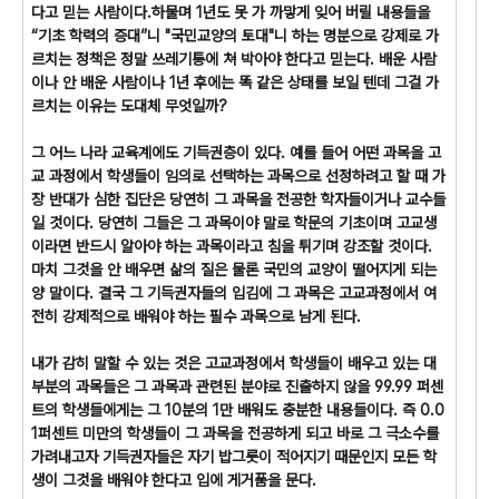
다고 믿는 사람이다.하물며 1년도 못 가 까맣게 잊어 버릴 내용들을
“기초 학력의 증대”니 "국민교양의 토대"니 하는 명분으로 강제로 가
르치는 정책은 정말 쓰레기통에 쳐 박아야 한다고 믿는다. 배운 사람
이나 안 배운 사람이나 1년 후에는 똑 같은 상태를 보일 텐데 그걸 가
르치는 이유는 도대체 무엇일까?
그 어느 나라 교육계에도 기득권층이 있다. 예를 들어 어떤 과목을 고
교 과정에서 학생들이 임의로 선택하는 과목으로 선정하려고 할 때 가
장 반대가 심한 집단은 당연히 그 과목을 전공한 학자들이거나 교수들
일 것이다. 당연히 그들은 그 과목이야 말로 학문의 기초이며 고교생
이라면 반드시 알아야 하는 과목이라고 침을 튀기며 강조할 것이다.
마치 그것을 안 배우면 삶의 질은 물론 국민의 교양이 떨어지게 되는
양 말이다. 결국 그 기득권자들의 입김에 그 과목은 고교과정에서 여
전히 강제적으로 배워야 하는 필수 과목으로 남게 된다.
내가 감히 말할 수 있는 것은 고교과정에서 학생들이 배우고 있는 대
부분의 과목들은 그 과목과 관련된 분야로 진출하지 않을 99.99 퍼센
트의 학생들에게는 그 10분의 1만 배워도 충분한 내용들이다. 즉 0.0
1퍼센트 미만의 학생들이 그 과목을 전공하게 되고 바로 그 극소수를
가려내고자 기득권자들은 자기 밥그릇이 적어지기 때문인지 모든 학
생이 그것을 배워야 한다고 입에 게거품을 문다.