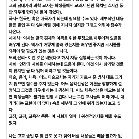
교의 닭대가리 과학 교사는 학생들에게 교과서 단원 목차만 4시간 동
안 외우게 한다(내 딸이 겪었다).
국사- 한국인 혹은 애국자가 되는데 필요할 수도 있다. 세부적인 내용
들은 졸업 후 다 잊어버릴 것에 지나지 않지만 그래도 외워야 점수가
나온다.
세계사- 역사는 결국 경제적 이득을 위한 투쟁으로 이루어져 있음을
배우게 된다. 역사가 어떻게 흘러 왔는지를 배우면 좋지만 시시콜콜
외워야 할 필요가 있는 것은 아니다.
도덕,윤리- 이런 것은 배웠다고 해서 자동 실행되는 것이 아니다.
사회- 인간과 사회를 이해하는데 도움이 된다. 이것 역시 암기할 것들
이 많지만 곧 다 잊어 버리고 말 것들이다.
미술, 음악, 체육- 어느 미술교사는 자기가 가르쳐 준 방식 대로 그리
지 않으면 점수를 주지 않는다. 어느 음악선생은 이론을 장황하게 설
명하고 그것을 외우게 하는데 귀신이다. 어느 체육선생은 비오는 날이
면 학생들에게 필기를 엄청 시킨다. 나는 그런 교사들의 머리(아니, 대
가리라는 표현이 더 맞다) 속을 해부해 그 안에 뭐가 있는지 보고 싶
다.
교장, 교감, 교육감 등등- 이 사회가 얼마나 위선적인지를 배울 수도
있다.
나는 고교 졸업 후 몇 년도 못 가 잊어 버릴 내용들은 배울 필요가 없