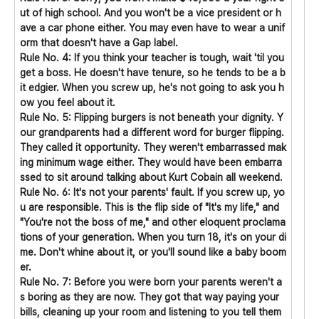
ut of high school. And you won't be a vice president or h
ave a car phone either. You may even have to wear a unif
orm that doesn't have a Gap label.
Rule No. 4: If you think your teacher is tough, wait 'til you
get a boss. He doesn't have tenure, so he tends to be a b
it edgier. When you screw up, he's not going to ask you h
ow you feel about it.
Rule No. 5: Flipping burgers is not beneath your dignity. Y
our grandparents had a different word for burger flipping.
They called it opportunity. They weren't embarrassed mak
ing minimum wage either. They would have been embarra
ssed to sit around talking about Kurt Cobain all weekend.
Rule No. 6: It's not your parents' fault. If you screw up, yo
u are responsible. This is the flip side of "It's my life," and
"You're not the boss of me," and other eloquent proclama
tions of your generation. When you turn 18, it's on your di
me. Don't whine about it, or you'll sound like a baby boom
er.
Rule No. 7: Before you were born your parents weren't a
s boring as they are now. They got that way paying your
bills, cleaning up your room and listening to you tell them