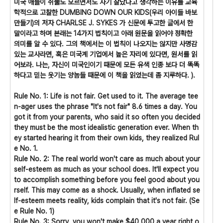
미국 애들이 쥐뿔도 모르면서도 자기 잘났다고 생각하는 이유를 교육
학적으로 고찰한 DUMBING DOWN OUR KIDS(우리 아이들 바보
만들기)의 저자 CHARLSE J. SYKES 가 신문에 투고한 글에서 한
말이라고 하며 본래는 14가지 법칙이고 아래 원문을 읽어야 정확한
의미를 알 수 있다. 그의 책에서는 이 법칙이 나오지는 않지만 사명감
있는 교사라면, 혹은 미국계 기업에서 높은 자리에 있다면, 원서를 읽
어보라. 나는, 자신이 미국인이기 때문에 모든 유색 인종 보다 더 똑똑
하다고 믿는 웃기는 양놈들 때문에 이 책을 읽었는데 좀 지루하다. ).
Rule No. 1: Life is not fair. Get used to it. The average tee
n-ager uses the phrase "It's not fair" 8.6 times a day. You
got it from your parents, who said it so often you decided
they must be the most idealistic generation ever. When th
ey started hearing it from their own kids, they realized Rul
e No. 1.
Rule No. 2: The real world won't care as much about your
self-esteem as much as your school does. It'll expect you
to accomplish something before you feel good about you
rself. This may come as a shock. Usually, when inflated se
lf-esteem meets reality, kids complain that it's not fair. (Se
e Rule No. 1)
Rule No. 3: Sorry, you won't make $40,000 a year right o