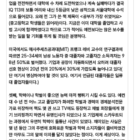
업을 전전하면서 대학에 수 차례 도전하였으나 계속 실패하다가 결국
IQ 113의 보통 머리와 내신 5등급의 낮은 성적으로 서울대학에 수석
으로 들어갔다. 오래 전 그가 쓴 책 제목이 <공부가 가장 쉬었어요>
(중고등학교 학생들은 읽어라)이다. 지금은 이미 대학을 졸업하고 사
법 고시에 합격하였다고 하므로 그가 적어도 예전보다는 많은 보수를
받는 일을 할 기회를 쥐게 될 것임은 분명하다.
미국에서도 매사추세츠공과대(MIT) 프랭크 레비 교수의 연구결과에
따르면 25~34세의 남성 노동자 중 대졸자와 고졸자간 소득격차는 9
8년 50%로 벌어졌다. 기업과 공장이 자동화되면서 오히려 대졸자
선호 현상이 20년 전의 20%에서 30%에 가깝도록 늘어나고 있다(
단 여기서 명심하여야 할 것이 있다. 여기서 언급된 대졸자들은 일류
대 졸업자들이다.)
셋째, 학력이나 학벌이 좋으면 능력 마저 뻥튀기 시킬 수도 있다. 예컨
대 수 년 전 어느 고교 졸업자가 화려한 학벌과 경력의 경제분석전문
가로 위장하여 책도 몇 권 쓰고 TV에도 등장하고 재벌 회장들에게 정
기 브리핑까지 하면서 유명인사가 되었으나 모 기업체에 스카우트되
는 과정에서 우연히 학력이 들통난 사건이 있었다. 재미있는 사실은
몇 년 동안 그의 주변에 호화로운 학벌과 학력 소지자들이 즐비하였건
만 아무도 그의 말에 이의를 달지 않았다는 점이다. 이게 세상이다. 능