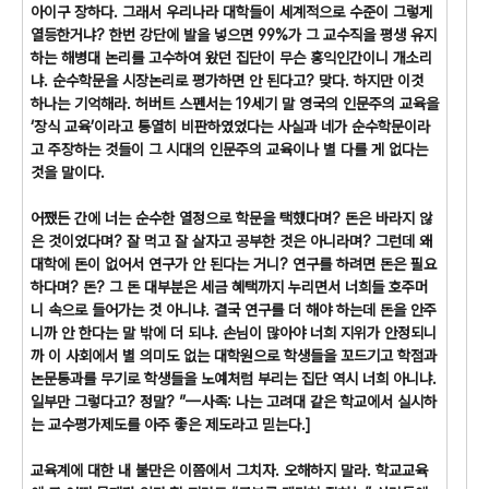
아이구 장하다. 그래서 우리나라 대학들이 세계적으로 수준이 그렇게
열등한거냐? 한번 강단에 발을 넣으면 99%가 그 교수직을 평생 유지
하는 해병대 논리를 고수하여 왔던 집단이 무슨 홍익인간이니 개소리
냐. 순수학문을 시장논리로 평가하면 안 된다고? 맞다. 하지만 이것
하나는 기억해라. 허버트 스펜서는 19세기 말 영국의 인문주의 교육을
‘장식 교육’이라고 통열히 비판하였었다는 사실과 네가 순수학문이라
고 주장하는 것들이 그 시대의 인문주의 교육이나 별 다를 게 없다는
것을 말이다.
어쨌든 간에 너는 순수한 열정으로 학문을 택했다며? 돈은 바라지 않
은 것이었다며? 잘 먹고 잘 살자고 공부한 것은 아니라며? 그런데 왜
대학에 돈이 없어서 연구가 안 된다는 거니? 연구를 하려면 돈은 필요
하다며? 돈? 그 돈 대부분은 세금 혜택까지 누리면서 너희들 호주머
니 속으로 들어가는 것 아니냐. 결국 연구를 더 해야 하는데 돈을 안주
니까 안 한다는 말 밖에 더 되냐. 손님이 많아야 너희 지위가 안정되니
까 이 사회에서 별 의미도 없는 대학원으로 학생들을 꼬드기고 학점과
논문통과를 무기로 학생들을 노예처럼 부리는 집단 역시 너희 아니냐.
일부만 그렇다고? 정말? ”—사족: 나는 고려대 같은 학교에서 실시하
는 교수평가제도를 아주 좋은 제도라고 믿는다.]
교육계에 대한 내 불만은 이쯤에서 그치자. 오해하지 말라. 학교교육