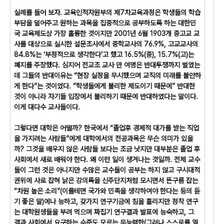
실례를 들어 보자. 교육인적자원부의 제7차교육과정은 학생들의 학습
부담을 덜어주고 원하는 과목을 집중적으로 공부하도록 하는 대한민
국 교육제도상 가장 훌륭한 것이지만 2001년 6월 1903개 중고교 교
사를 대상으로 실시한 설문조사에서 중학교사의 76.9%, 고교교사의
84.8%는 ‘부정적으로 생각한다’고 했고 16.5%(중), 15.7%(고)는
폐지를 주장했다. 심지어 전교조 교사 만 여명은 반대투쟁까지 벌였는
데 그들의 반대이유는 “현장 실정을 무시했으며 교직의 미래를 불안하
게 한다”는 것이었다. “학생들에게 불리한 제도이기 때문에” 반대한
것이 아니라 자기들 입장에서 불리하기 때문에 반대하였다는 말이다.
이게 대다수 교사들이다.
그렇다면 대학은 어떨까? 한국에서 “졸업후 경제적 대가를 받는 직업
을 가지려는 사람들”에게 대학에서의 전공과목은 무슨 의미가 있을
까? 그것을 배우지 않은 사람들 보다는 조금 낫지만 대부분은 졸업 후
사회에서 새로 배워야 한다. 왜 이런 일이 생겨나는 것일까. 전체 교수
들이 그런 것은 아니지만 수많은 교수들이 공부는 하지 않고 구시대적
권위에 사로 잡혀 낡은 강의록을 신주단지처럼 모시면서 뜬구름 잡는
“차원 높은 소리”(이를테면 국가와 민족을 생각하여야 한다는 등의 듣
기 좋은 말)에나 능하고, 갖가지 연구기금에 침을 흘리지만 정작 연구
는 대학원생들을 부려 먹으며 짜집기 연구결과 발표에 능숙하고, 그
결과 사회에서 요구하는 수준도 모르는 무능력한(그러나 스스로를 엘