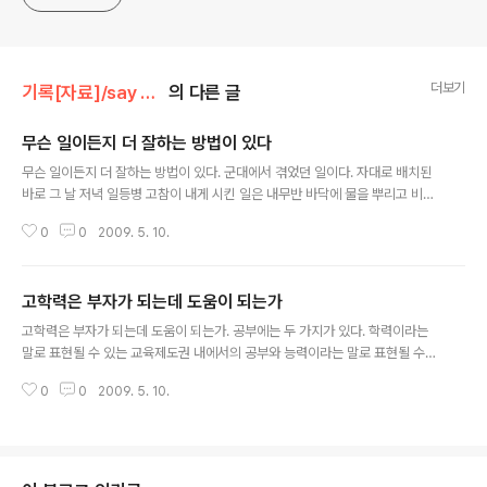
더보기
기록[자료]/say no의 가르침
의 다른 글
무슨 일이든지 더 잘하는 방법이 있다
글 내용
무슨 일이든지 더 잘하는 방법이 있다. 군대에서 겪었던 일이다. 자대로 배치된
바로 그 날 저녁 일등병 고참이 내게 시킨 일은 내무반 바닥에 물을 뿌리고 비로
쓸라는 것이었다. 내무반은 시멘트 바닥이어서 먼지가 잘 일어났다. 나는 물바
0
0
2009. 5. 10.
가지에 물을 받아 와 그 물을 손으로 뿌렸다. 물론 나는 졸병이었기에 잔뜩 긴장
한 상태에서 한 대라도 덜 얻어 맞고자(70년대 초는 군대 내 구타가 여전히 남
아 있었던 시절이다) 최선을 다해, 정말 최선을 다해, 물을 조심스럽게 뿌렸다.
고학력은 부자가 되는데 도움이 되는가
하지만 물뿌리개로 골고루 한 것이 아니라 손으로 뿌린 것이기에 어떤 곳은 물
글 내용
자국이 크게 생기고 어떤 곳은 물이 묻는 둥 마는 둥 하는 꼴이 되었다. 그 모습
고학력은 부자가 되는데 도움이 되는가. 공부에는 두 가지가 있다. 학력이라는
을 본 고참은 나를 화장실로 데리고 가 몇 대 쥐어 박은 후 물 뿌리는 법을 설명
말로 표현될 수 있는 교육제도권 내에서의 공부와 능력이라는 말로 표현될 수
하..
있는 제도권 밖에서의 공부가 그것이다. 나는 제도권 밖, 즉 사회에서 여러 책들
0
0
2009. 5. 10.
을 보며 하는 공부를 대단히 강조하는 사람이다. 제도권 내에서의 공부와 관련
하여 말한다면, 학교공부를 “아주 잘하면” 부자가 될 기회의 첫 단추가 주어진
다. 그렇다면 제도권 내에서 공부를 “오래 하는 것”, 즉 대학을 졸업하고 대학원
을 마치거나 박사 학위까지 얻는 고학력은 부자가 되는데 얼마나 도움이 될까?
먼저 대학의 경우를 살펴보자. 대학을 나오면 고졸자 보다 취직하는데 유리하고