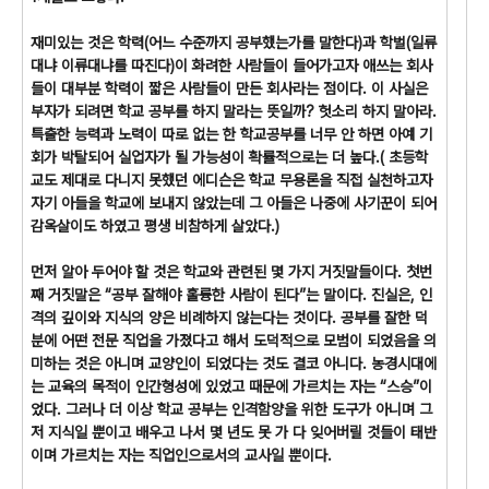
재미있는 것은 학력(어느 수준까지 공부했는가를 말한다)과 학벌(일류
대냐 이류대냐를 따진다)이 화려한 사람들이 들어가고자 애쓰는 회사
들이 대부분 학력이 짧은 사람들이 만든 회사라는 점이다. 이 사실은
부자가 되려면 학교 공부를 하지 말라는 뜻일까? 헛소리 하지 말아라.
특출한 능력과 노력이 따로 없는 한 학교공부를 너무 안 하면 아예 기
회가 박탈되어 실업자가 될 가능성이 확률적으로는 더 높다.( 초등학
교도 제대로 다니지 못했던 에디슨은 학교 무용론을 직접 실천하고자
자기 아들을 학교에 보내지 않았는데 그 아들은 나중에 사기꾼이 되어
감옥살이도 하였고 평생 비참하게 살았다.)
먼저 알아 두어야 할 것은 학교와 관련된 몇 가지 거짓말들이다. 첫번
째 거짓말은 “공부 잘해야 훌륭한 사람이 된다”는 말이다. 진실은, 인
격의 깊이와 지식의 양은 비례하지 않는다는 것이다. 공부를 잘한 덕
분에 어떤 전문 직업을 가졌다고 해서 도덕적으로 모범이 되었음을 의
미하는 것은 아니며 교양인이 되었다는 것도 결코 아니다. 농경시대에
는 교육의 목적이 인간형성에 있었고 때문에 가르치는 자는 “스승”이
었다. 그러나 더 이상 학교 공부는 인격함양을 위한 도구가 아니며 그
저 지식일 뿐이고 배우고 나서 몇 년도 못 가 다 잊어버릴 것들이 태반
이며 가르치는 자는 직업인으로서의 교사일 뿐이다.