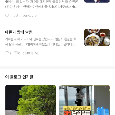
●예수 : 죄 없는 자, 저 여인에게 먼저 돌을 던져라! ☆언론
: 잔인한 예수! 연약한 여인에게 돌던지라며 사주하다! ●석
가 : 천상천하 유아독존! ☆언론 : 오만과 독선의 극치! 국민
3
0
2019. 9. 7.
이 앞장서 끝장내야! ●소크라테스 : 악법도 법이다! ☆언
론 : 소크라테스! 악법 옹호 파장! 일파만파! ●시저 : 주사위
는 던져졌다! ☆언론 : 시저! 평소 주사위 도박광으로 밝혀
아들과 함께 술을...
져ᆢ ●이순신 : 내 죽음을 아무에게도 알리지 마라! ☆언
글 내용
론 : 이순신! 부하에게 거짓말하도록 지시! 도덕성 논란 일
가족을 위해 가리비와 전복을 샀습니다. 열심히 손질을 해
파만파! ●김구 : 나의 소원은 첫째도, 둘째도, 셋째도 통일
서 삶고 자르고 그럴싸하게 해놨는데 아내는 피곤하다고
입니다 ☆언론 : 김구! 통일에 눈멀어 민생과 경제 내팽개
그냥 자고 딸아이는 먹고 싶지 않다고 자기 방에서 박혀 있
쳐! ●소크라테스 : 너 자신을 알라! ☆언론 : 소크라테스!
2
0
2019. 8. 16.
고 평소 해물을 좋아하는 아들 녀석과 둘이서 저는 소주를
국민을 바보 취급하며 반말 파문! ●스피노자 : ..
아들은 시원한 생수를 들고 건배를 하면서 맛있게 먹었습
니다. "안 먹어? 그럼 뭐 너희만 손해지..." 속으로 구시렁대
며.^^ [슈퍼앤슈퍼 - 홈] 최고의 제품, 최고의 기술로 당신
의 회사를 책임집니다 superandsuper.modoo.at
이 블로그 인기글