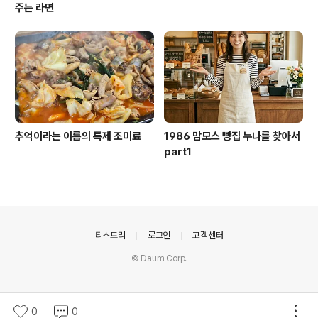
주는 라면
추억이라는 이름의 특제 조미료
1986 맘모스 빵집 누나를 찾아서
part1
의안내
티스토리
로그인
고객센터
© Daum Corp.
0
0