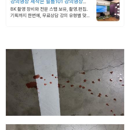
강의영상 제작은 필름101 강의영상부
터 AI영상까지
8K 촬영 장비와 전문 스탭 보유, 촬영.편집.
기획까지 한번에, 무료상담 강의 유형별 맞춤
컨설팅