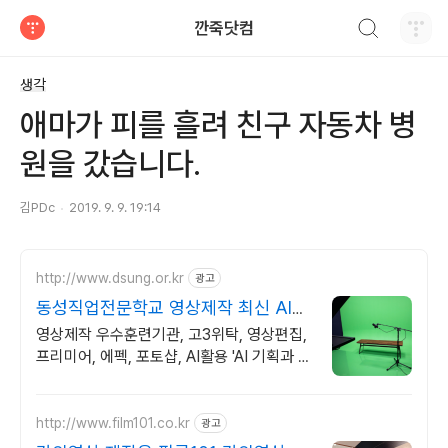
검색하기
깐죽닷컴
티스토리
생각
애마가 피를 흘려 친구 자동차 병
원을 갔습니다.
김PDc
2019. 9. 9. 19:14
http://www.dsung.or.kr
광고
동성직업전문학교 영상제작 최신 AI활
용 기능 습득
영상제작 우수훈련기관, 고3위탁, 영상편집,
프리미어, 에펙, 포토샵, AI활용 'AI 기획과 편
집까지' 초보자도 쉽게 배우는 영상, 기업이
원하는 실무능력 완성
http://www.film101.co.kr
광고