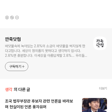
(새창열림)
로그 정보
깐죽닷컴
바닷물속에 녹아있는 2.8%의 소금이 바닷물을 썩지않게 한
다고합니다. 세상이 정의롭지 못하다고 생각하지 맙시다.
2.8%면 충분합니다. 이세상을 아름답게할 2.8%... 우리들의
몫입니다.
구독하기
더보기
생각
의 다른 글
조국 법무부장관 후보자 관련 언론을 바라보
며 현실이된 언론 풍자유머
글 내용