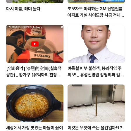
다시 여름, 매미 울다.
초보자도 따라하는 3M 단열필름
아파트 거실 사이드창 시공 전체
영상 공개
[영화음악] 漆黑的空间(칠흑적
여름철 피부 불청객, 봉와직염 주
공간) _ 황가구 [유덕화의 천장지
의보! _ 유성선병원 정형외과 김의
구(1990)]
순 병원장
세상에서 가장 맛있는 아들이 끓여
이것은 무엇에 쓰는 물건일까요?